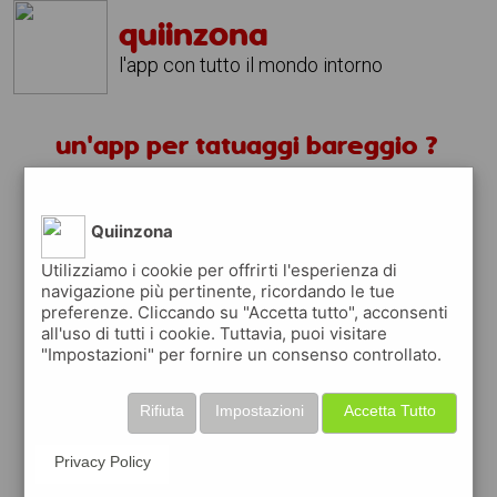
quiinzona
l'app con tutto il mondo intorno
un'app per tatuaggi bareggio ?
scarica gratis app
Quiinzona
quiinzona è una app
Utilizziamo i cookie per offrirti l'esperienza di
navigazione più pertinente, ricordando le tue
gratuita
preferenze. Cliccando su "Accetta tutto", acconsenti
che ti aiuta se cerchi '
un'app per tatuaggi
all'uso di tutti i cookie. Tuttavia, puoi visitare
bareggio ?
' e che ti premia ogni volta che
"Impostazioni" per fornire un consenso controllato.
la usi
raccogli punti da convertire in
buoni sconto
Rifiuta
Impostazioni
Accetta Tutto
o gift card
per fare la spesa, fare
rifornimento o acquistare abbigliamento,
Privacy Policy
accessori e tecnologia.