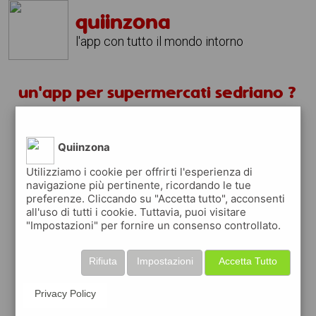
quiinzona
l'app con tutto il mondo intorno
un'app per supermercati sedriano ?
scarica gratis app
Quiinzona
quiinzona è una app
Utilizziamo i cookie per offrirti l'esperienza di
navigazione più pertinente, ricordando le tue
gratuita
preferenze. Cliccando su "Accetta tutto", acconsenti
per
sfogliare i volantini dei supermercati
all'uso di tutti i cookie. Tuttavia, puoi visitare
ed approfittare delle offerte in corso
"Impostazioni" per fornire un consenso controllato.
quiinzona
ti premia
ogni volta che la usi
raccogli punti da convertire in
buoni sconto
Rifiuta
Impostazioni
Accetta Tutto
o gift card
per fare la spesa, fare
rifornimento o acquistare abbigliamento,
Privacy Policy
accessori e tecnologia.