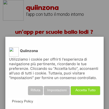
quiinzona
l'app con tutto il mondo intorno
un'app per scuole ballo lodi ?
scarica gratis app
Quiinzona
quiinzona è una app
Utilizziamo i cookie per offrirti l'esperienza di
navigazione più pertinente, ricordando le tue
gratuita
preferenze. Cliccando su "Accetta tutto", acconsenti
che ti aiuta se cerchi '
un'app per scuole
all'uso di tutti i cookie. Tuttavia, puoi visitare
ballo lodi ?
' e che ti premia ogni volta che
"Impostazioni" per fornire un consenso controllato.
la usi
raccogli punti da convertire in
buoni sconto
Rifiuta
Impostazioni
Accetta Tutto
o gift card
per fare la spesa, fare
rifornimento o acquistare abbigliamento,
Privacy Policy
accessori e tecnologia.