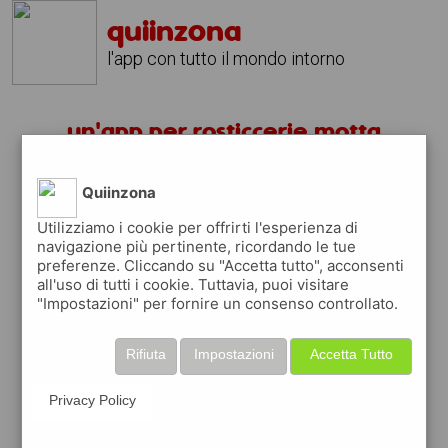
quiinzona
l'app con tutto il mondo intorno
un'app per rosticcerie motta
visconti ?
Quiinzona
scarica gratis app
Utilizziamo i cookie per offrirti l'esperienza di
navigazione più pertinente, ricordando le tue
preferenze. Cliccando su "Accetta tutto", acconsenti
quiinzona è una app
all'uso di tutti i cookie. Tuttavia, puoi visitare
gratuita
"Impostazioni" per fornire un consenso controllato.
che ti aiuta se cerchi '
un'app per
rosticcerie motta visconti ?
' e che ti
Rifiuta
Impostazioni
Accetta Tutto
premia ogni volta che la usi
raccogli punti da convertire in
buoni sconto
Privacy Policy
o gift card
per fare la spesa, fare
rifornimento o acquistare abbigliamento,
accessori e tecnologia.