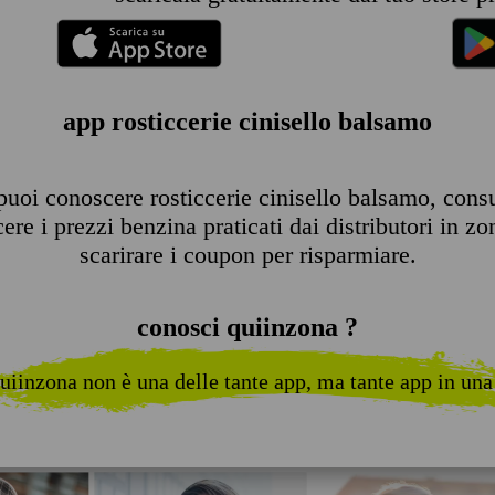
app rosticcerie cinisello balsamo
uoi conoscere rosticcerie cinisello balsamo, consult
re i prezzi benzina praticati dai distributori in zo
scarirare i coupon per risparmiare.
conosci quiinzona ?
uiinzona non è una delle tante app, ma tante app in una