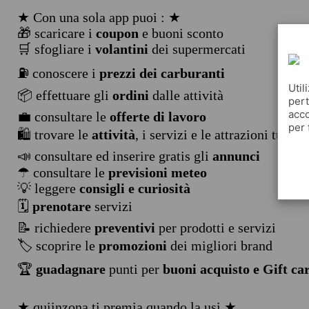
★ Con una sola app puoi : ★
🎁 scaricare i
coupon
e buoni sconto
🛒 sfogliare i
volantini
dei supermercati
⛽ conoscere i
prezzi dei carburanti
Util
📦 effettuare gli
ordini
dalle attività
pert
acco
💼 consultare le
offerte di lavoro
per 
🛍️ trovare le
attività
, i servizi e le attrazioni turist
📣 consultare ed inserire gratis gli
annunci
☂ consultare le
previsioni meteo
💡 leggere
consigli e curiosità
🗓️
prenotare
servizi
📝 richiedere
preventivi
per prodotti e servizi
🏷️ scoprire le
promozioni
dei migliori brand
🏆
guadagnare
punti per
buoni acquisto e Gift ca
★ quiinzona ti premia quando la usi ★