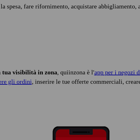
 la spesa, fare rifornimento, acquistare abbigliamento, 
tua visibilità in zona
, quiinzona è l'
app per i negozi d
ere gli ordini
, inserire le tue offerte commerciali, crear