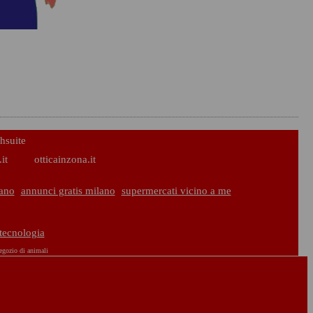
hsuite
it
otticainzona.it
ano
annunci gratis milano
supermercati vicino a me
 tecnologia
egozio di animali