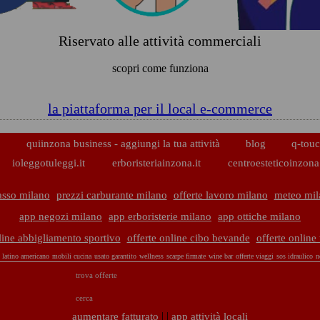
Riservato alle attività commerciali
scopri come funziona
la piattaforma per il local e-commerce
p
quiinzona business - aggiungi la tua attività
blog
q-touc
ioleggotuleggi.it
erboristeriainzona.it
centroesteticoinzona.
asso milano
prezzi carburante milano
offerte lavoro milano
meteo mil
app negozi milano
app erboristerie milano
app ottiche milano
line abbigliamento sportivo
offerte online cibo bevande
offerte online
i latino americano
mobili cucina
usato garantito
wellness
scarpe firmate
wine bar
offerte viaggi
sos idraulico
n
trova offerte
cerca
| |
aumentare fatturato
app attività locali