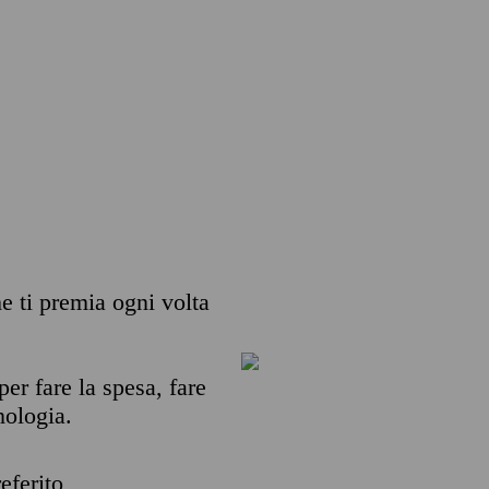
he ti premia ogni volta
per fare la spesa, fare
nologia.
eferito