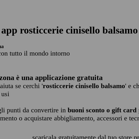
app rosticcerie cinisello balsamo
na
con tutto il mondo intorno
zona è una applicazione gratuita
 aiuta se cerchi '
rosticcerie cinisello balsamo
' e c
 usi
li punti da convertire in
buoni sconto o gift card
imento o acquistare abbigliamento, accessori e tec
scaricala gratuitamente dal tuo store pr