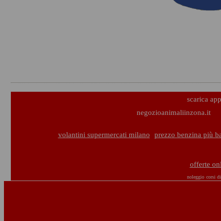
scarica ap
negozioanimaliinzona.it
volantini supermercati milano
prezzo benzina più b
offerte on
noleggio
corsi d