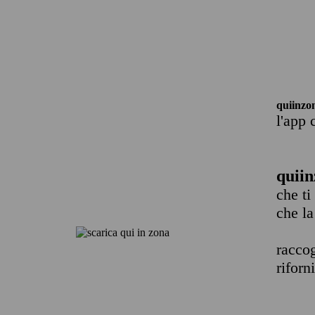
quiinzo
l'app 
quiin
che ti
che la
raccog
riforn