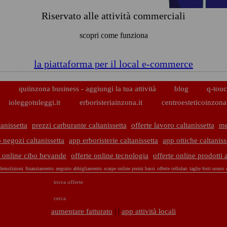
Riservato alle attività commerciali
scopri come funziona
la piattaforma per il local e-commerce
p
quiinzona business - aggiungi la tua attività
blog
q-touc
ioleggotuleggi.it
erboristeriainzona.it
centroesteticoinzona.
anissetta
prezzi carburante caltanissetta
offerte lavoro caltanissetta
me
 negozi caltanissetta
app erboristerie caltanissetta
app ottiche caltaniss
e online cibo bevande
offerte online tecnologia
offerte online prodotti 
demolizioni
finanziamento
negozio abbigliamento
scarpe online prezzi bassi
offerte cellulari
taglie forti uomo
trova offerte
cerca
| |
aumentare fatturato
app attività locali