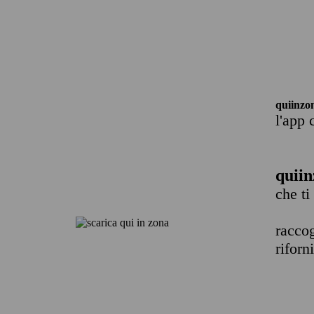
quiinzo
l'app 
quiin
che ti
raccog
riforn