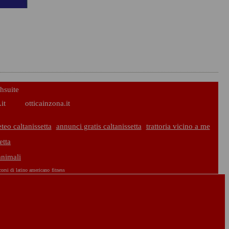
hsuite
it
otticainzona.it
teo caltanissetta
annunci gratis caltanissetta
trattoria vicino a me
etta
animali
corsi di latino americano
fitness