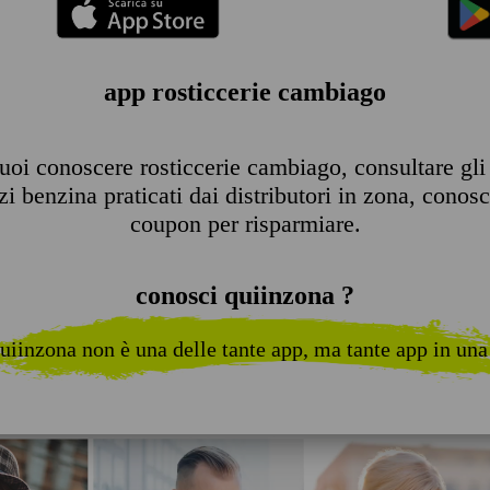
app rosticcerie cambiago
oi conoscere rosticcerie cambiago, consultare gli o
 benzina praticati dai distributori in zona, conosce
coupon per risparmiare.
conosci quiinzona ?
uiinzona non è una delle tante app, ma tante app in una