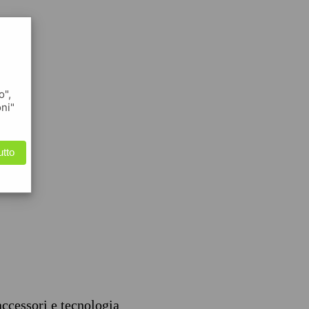
o",
oni"
utto
accessori e tecnologia