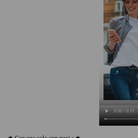
★ Con una sola app puoi : ★