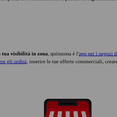
tua visibilità in zona
, quiinzona è l'
app per i negozi d
ere gli ordini
, inserire le tue offerte commerciali, crear