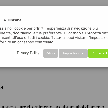
Quiinzona
izziamo i cookie per offrirti l'esperienza di navigazione più
inente, ricordando le tue preferenze. Cliccando su "Accetta tutt
nsenti all'uso di tutti i cookie. Tuttavia, puoi visitare "Impostazi
iche
fornire un consenso controllato.
Privacy Policy
Rifiuta
Impostazioni
Accetta T
rd
 la spesa, fare rifornimento, acquistare abbigliamento, 