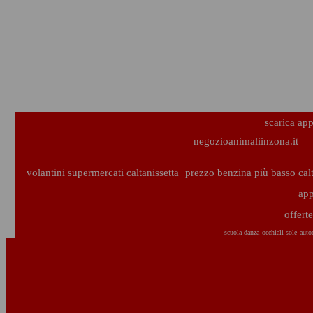
scarica ap
negozioanimaliinzona.it
volantini supermercati caltanissetta
prezzo benzina più basso calt
app
offert
scuola danza
occhiali sole
auto