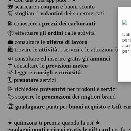
🎁 scaricare i
coupon
e buoni sconto
🛒 sfogliare i
volantini
dei supermercati
⛽ conoscere i
prezzi dei carburanti
📦 effettuare gli
ordini
dalle attività
Util
pert
💼 consultare le
offerte di lavoro
acco
🛍️ trovare le
attività
, i servizi e le attrazioni turist
per 
📣 consultare ed inserire gratis gli
annunci
☂ consultare le
previsioni meteo
💡 leggere
consigli e curiosità
🗓️
prenotare
servizi
📝 richiedere
preventivi
per prodotti e servizi
🏷️ scoprire le
promozioni
dei migliori brand
🏆
guadagnare
punti per
buoni acquisto e Gift ca
★ quiinzona ti premia quando la usi ★
guadagni punti e ricevi gratis le gift card
per fare