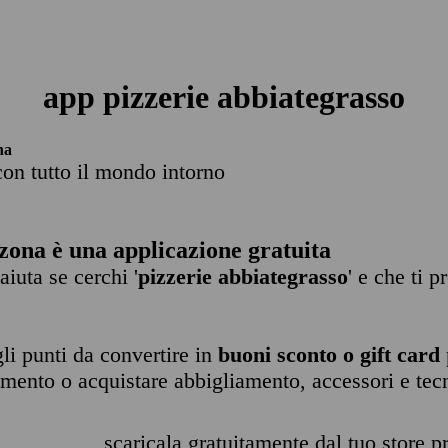
app pizzerie abbiategrasso
na
con tutto il mondo intorno
zona è una applicazione gratuita
 aiuta se cerchi '
pizzerie abbiategrasso
' e che ti 
li punti da convertire in
buoni sconto o gift card
imento o acquistare abbigliamento, accessori e tec
scaricala gratuitamente dal tuo store pr