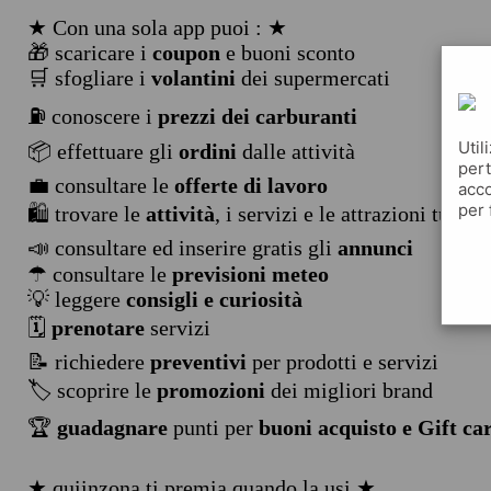
★ Con una sola app puoi : ★
🎁 scaricare i
coupon
e buoni sconto
🛒 sfogliare i
volantini
dei supermercati
⛽ conoscere i
prezzi dei carburanti
Util
📦 effettuare gli
ordini
dalle attività
pert
💼 consultare le
offerte di lavoro
acco
per 
🛍️ trovare le
attività
, i servizi e le attrazioni turist
📣 consultare ed inserire gratis gli
annunci
☂ consultare le
previsioni meteo
💡 leggere
consigli e curiosità
🗓️
prenotare
servizi
📝 richiedere
preventivi
per prodotti e servizi
🏷️ scoprire le
promozioni
dei migliori brand
🏆
guadagnare
punti per
buoni acquisto e Gift ca
★ quiinzona ti premia quando la usi ★