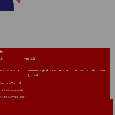
hsuite
it
otticainzona.it
o sesto-san-
annunci gratis sesto-san-
supermercati vicino
anni
giovanni
a me
 san giovanni
rodotti animali
pronto intervento idraulico