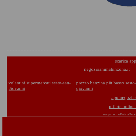
scarica ap
negozioanimaliinzona.it
volantini supermercati sesto-san-
prezzo benzina più basso sesto
giovanni
giovanni
app negozi s
offerte online
compro oro
offerte cellular