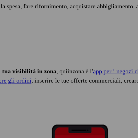
 la spesa, fare rifornimento, acquistare abbigliamento, 
tua visibilità in zona
, quiinzona è l'
app per i negozi d
ere gli ordini
, inserire le tue offerte commerciali, crear