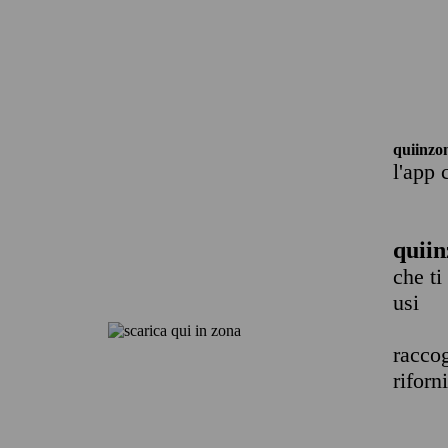
quiinzo
l'app 
quiin
che ti
usi
raccog
riforn