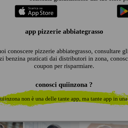
app pizzerie abbiategrasso
oi conoscere pizzerie abbiategrasso, consultare gli o
 benzina praticati dai distributori in zona, conosce
coupon per risparmiare.
conosci quiinzona ?
uiinzona non è una delle tante app, ma tante app in una