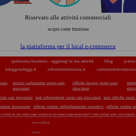
Riservato alle attività commerciali
scopri come funziona
la piattaforma per il local e-commerce
p
quiinzona business - aggiungi la tua attività
blog
q-touc
ioleggotuleggi.it
erboristeriainzona.it
centroesteticoinzona.
-san-
prezzi carburante sesto-san-
offerte lavoro sesto-san-
mete
giovanni
giovanni
giov
esto san giovanni
app erboristerie sesto san giovanni
app ottiche sesto
 salute benessere
offerte online abbigliamento sportivo
offerte online p
i
occhiali da sole
outlet scarpe
occhiali da sole donna
scarpe donna
hotel 1 stella
orologi uomo
ottica negozio
trova offerte
cerca