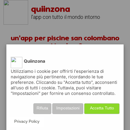
quiinzona
l'app con tutto il mondo intorno
un'app per piscine san colombano
al lambro ?
Quiinzona
scarica gratis app
Utilizziamo i cookie per offrirti l'esperienza di
navigazione più pertinente, ricordando le tue
quiinzona è una app
preferenze. Cliccando su "Accetta tutto", acconsenti
gratuita
all'uso di tutti i cookie. Tuttavia, puoi visitare
"Impostazioni" per fornire un consenso controllato.
che ti aiuta se cerchi '
un'app per piscine
san colombano al lambro ?
' e che ti
premia ogni volta che la usi
Rifiuta
Impostazioni
Accetta Tutto
raccogli punti da convertire in
buoni sconto
o gift card
per fare la spesa, fare
Privacy Policy
rifornimento o acquistare abbigliamento,
accessori e tecnologia.