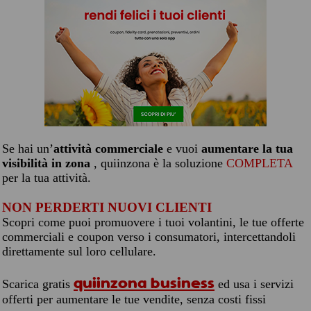
Se hai un’
attività commerciale
e vuoi
aumentare la tua
visibilità in zona
, quiinzona è la soluzione
COMPLETA
per la tua attività.
NON PERDERTI NUOVI CLIENTI
Scopri come puoi promuovere i tuoi volantini, le tue offerte
commerciali e coupon verso i consumatori, intercettandoli
direttamente sul loro cellulare.
quiinzona business
Scarica gratis
ed usa i servizi
offerti per aumentare le tue vendite, senza costi fissi