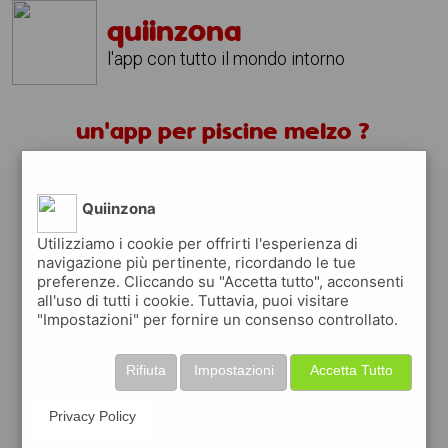
quiinzona
l'app con tutto il mondo intorno
un'app per piscine melzo ?
scarica gratis app
Quiinzona
quiinzona è una app
Utilizziamo i cookie per offrirti l'esperienza di
navigazione più pertinente, ricordando le tue
gratuita
preferenze. Cliccando su "Accetta tutto", acconsenti
che ti aiuta se cerchi '
un'app per piscine
all'uso di tutti i cookie. Tuttavia, puoi visitare
melzo ?
' e che ti premia ogni volta che la
"Impostazioni" per fornire un consenso controllato.
usi
raccogli punti da convertire in
buoni sconto
Rifiuta
Impostazioni
Accetta Tutto
o gift card
per fare la spesa, fare
rifornimento o acquistare abbigliamento,
Privacy Policy
accessori e tecnologia.