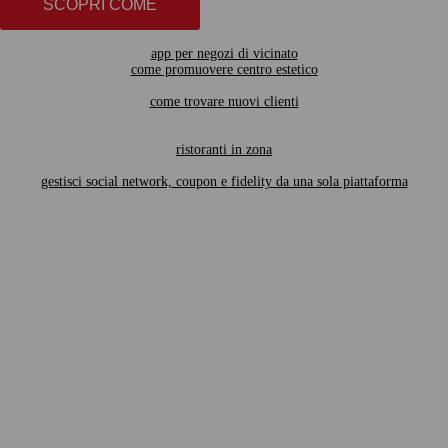
SCOPRI COME
app per negozi di vicinato
come promuovere centro estetico
come trovare nuovi clienti
ristoranti in zona
gestisci social network, coupon e fidelity da una sola piattaforma