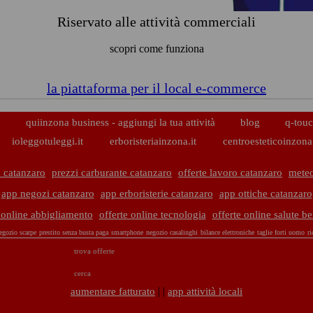
Riservato alle attività commerciali
scopri come funziona
la piattaforma per il local e-commerce
p
quiinzona business - aggiungi la tua attività
blog
q-touc
ioleggotuleggi.it
erboristeriainzona.it
centroesteticoinzona.
 catanzaro
prezzi carburante catanzaro
offerte lavoro catanzaro
meteo
app negozi catanzaro
app erboristerie catanzaro
app ottiche catanzaro
 online abbigliamento
offerte online tecnologia
offerte online salute b
egozio scarpe
prestito senza busta paga
smartphone
negozio casalinghi
bilance elettroniche
taglie forti uomo
r
trova offerte
cerca
| |
aumentare fatturato
app attività locali