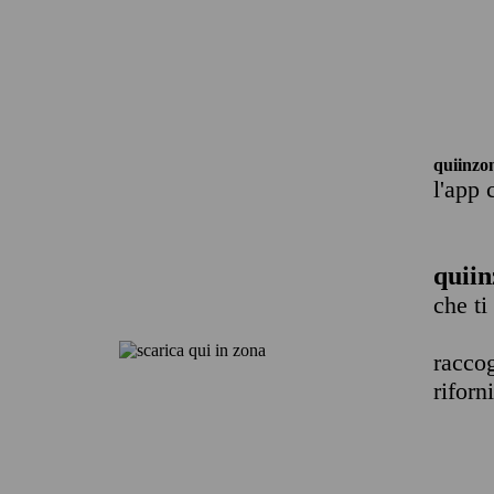
quiinzo
l'app 
quiin
che ti
raccog
riforn