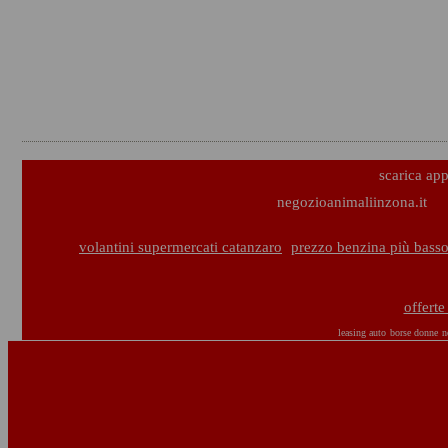
scarica ap
negozioanimaliinzona.it
volantini supermercati catanzaro
prezzo benzina più basso
offerte
leasing auto
borse donne
n