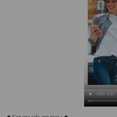
★ Con una sola app puoi : ★