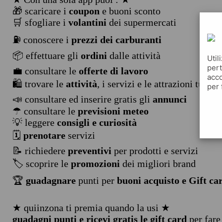
🎁 scaricare i
coupon
e buoni sconto
🛒 sfogliare i
volantini
dei supermercati
⛽ conoscere i
prezzi dei carburanti
📦 effettuare gli
ordini
dalle attività
Util
pert
💼 consultare le
offerte di lavoro
acco
🛍️ trovare le
attività
, i servizi e le attrazioni turist
per 
📣 consultare ed inserire gratis gli
annunci
☂ consultare le
previsioni meteo
💡 leggere
consigli e curiosità
🗓️
prenotare
servizi
📝 richiedere
preventivi
per prodotti e servizi
🏷️ scoprire le
promozioni
dei migliori brand
🏆
guadagnare
punti per
buoni acquisto e Gift ca
★ quiinzona ti premia quando la usi ★
guadagni punti e ricevi gratis le gift card
per fare