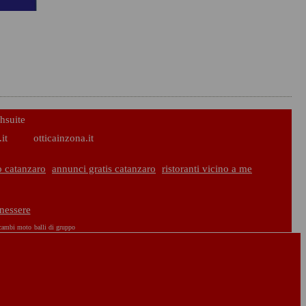
hsuite
it
otticainzona.it
 catanzaro
annunci gratis catanzaro
ristoranti vicino a me
enessere
icambi moto
balli di gruppo