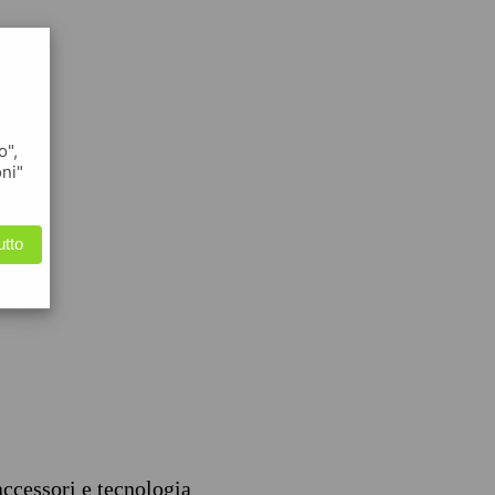
o",
oni"
utto
accessori e tecnologia