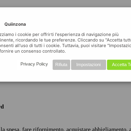
Quiinzona
izziamo i cookie per offrirti l'esperienza di navigazione più
inente, ricordando le tue preferenze. Cliccando su "Accetta tutt
nsenti all'uso di tutti i cookie. Tuttavia, puoi visitare "Impostazi
iche
fornire un consenso controllato.
Privacy Policy
Rifiuta
Impostazioni
Accetta T
rd
 la spesa, fare rifornimento, acquistare abbigliamento, 