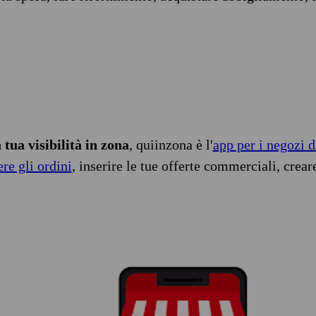
tua visibilità in zona
, quiinzona è l'
app per i negozi d
ere gli ordini
, inserire le tue offerte commerciali, crear