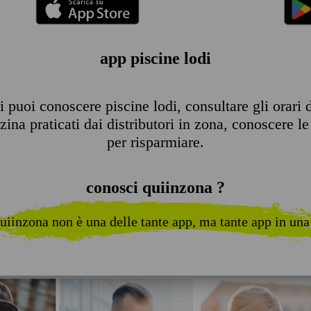
app piscine lodi
 puoi conoscere piscine lodi, consultare gli orari di
ina praticati dai distributori in zona, conoscere le 
per risparmiare.
conosci quiinzona ?
uiinzona non è una delle tante app, ma tante app in una