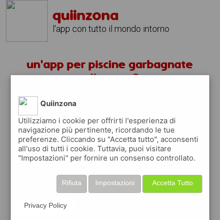
quiinzona
l'app con tutto il mondo intorno
un'app per piscine garbagnate
milanese ?
Quiinzona
scarica gratis app
Utilizziamo i cookie per offrirti l'esperienza di
navigazione più pertinente, ricordando le tue
quiinzona è una app
preferenze. Cliccando su "Accetta tutto", acconsenti
gratuita
all'uso di tutti i cookie. Tuttavia, puoi visitare
"Impostazioni" per fornire un consenso controllato.
che ti aiuta se cerchi '
un'app per piscine
garbagnate milanese ?
' e che ti premia
ogni volta che la usi
Rifiuta
Impostazioni
Accetta Tutto
raccogli punti da convertire in
buoni sconto
o gift card
per fare la spesa, fare
Privacy Policy
rifornimento o acquistare abbigliamento,
accessori e tecnologia.