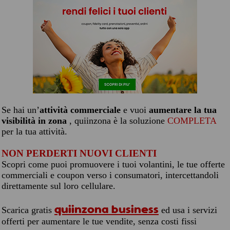
Se hai un’
attività commerciale
e vuoi
aumentare la tua
visibilità in zona
, quiinzona è la soluzione
COMPLETA
per la tua attività.
NON PERDERTI NUOVI CLIENTI
Scopri come puoi promuovere i tuoi volantini, le tue offerte
commerciali e coupon verso i consumatori, intercettandoli
direttamente sul loro cellulare.
quiinzona business
Scarica gratis
ed usa i servizi
offerti per aumentare le tue vendite, senza costi fissi