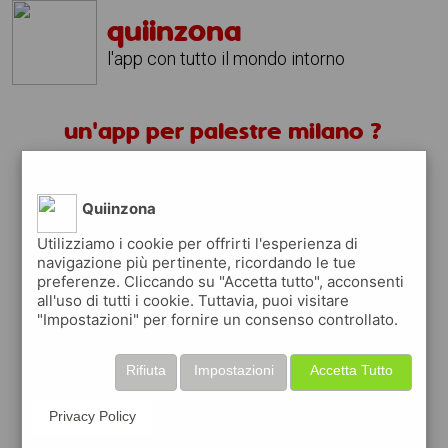
quiinzona
l'app con tutto il mondo intorno
un'app per palestre milano ?
scarica gratis app
Quiinzona
quiinzona è una app
Utilizziamo i cookie per offrirti l'esperienza di
navigazione più pertinente, ricordando le tue
gratuita
preferenze. Cliccando su "Accetta tutto", acconsenti
che ti aiuta se cerchi '
un'app per palestre
all'uso di tutti i cookie. Tuttavia, puoi visitare
milano ?
' e che ti premia ogni volta che la
"Impostazioni" per fornire un consenso controllato.
usi
raccogli punti da convertire in
buoni sconto
Rifiuta
Impostazioni
Accetta Tutto
o gift card
per fare la spesa, fare
rifornimento o acquistare abbigliamento,
Privacy Policy
accessori e tecnologia.