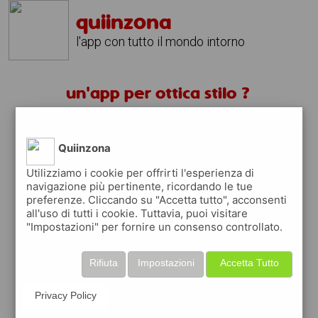
quiinzona
l'app con tutto il mondo intorno
un'app per ottica stilo ?
scarica gratis app
Quiinzona
Utilizziamo i cookie per offrirti l'esperienza di
quiinzona è una app
navigazione più pertinente, ricordando le tue
gratuita
preferenze. Cliccando su "Accetta tutto", acconsenti
che ti aiuta se cerchi '
un'app per ottica
all'uso di tutti i cookie. Tuttavia, puoi visitare
stilo ?
' e che ti premia ogni volta che la usi
"Impostazioni" per fornire un consenso controllato.
raccogli punti da convertire in
buoni sconto
o gift card
per fare la spesa, fare
Rifiuta
Impostazioni
Accetta Tutto
rifornimento o acquistare abbigliamento,
accessori e tecnologia.
Privacy Policy