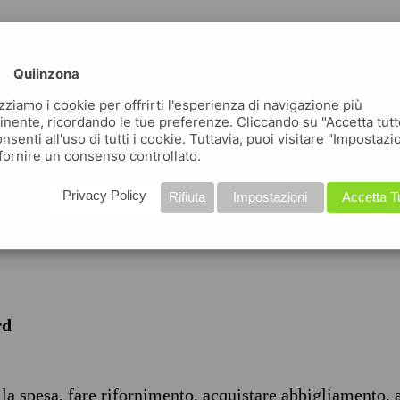
Quiinzona
izziamo i cookie per offrirti l'esperienza di navigazione più
inente, ricordando le tue preferenze. Cliccando su "Accetta tutt
nsenti all'uso di tutti i cookie. Tuttavia, puoi visitare "Impostazi
iche
fornire un consenso controllato.
Privacy Policy
Rifiuta
Impostazioni
Accetta T
rd
 la spesa, fare rifornimento, acquistare abbigliamento, 