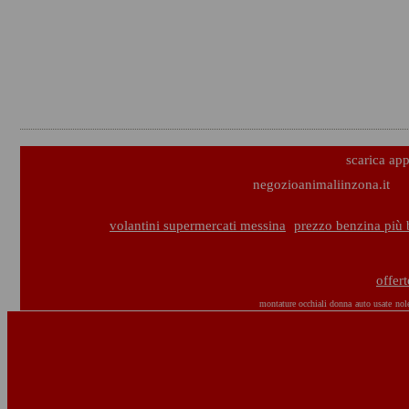
scarica ap
negozioanimaliinzona.it
volantini supermercati messina
prezzo benzina più 
offer
montature occhiali donna
auto usate
nol