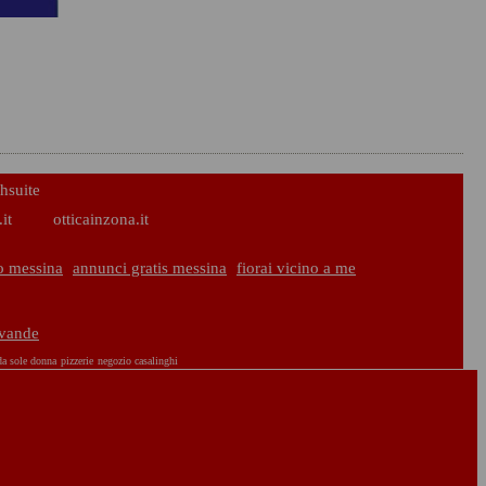
hsuite
it
otticainzona.it
o messina
annunci gratis messina
fiorai vicino a me
evande
da sole donna
pizzerie
negozio casalinghi