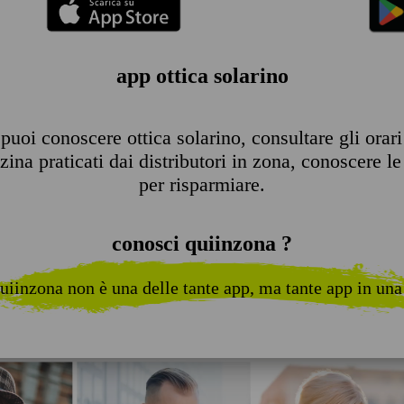
app ottica solarino
uoi conoscere ottica solarino, consultare gli orari 
ina praticati dai distributori in zona, conoscere le 
per risparmiare.
conosci quiinzona ?
uiinzona non è una delle tante app, ma tante app in una