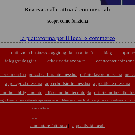
Riservato alle attività commerciali
scopri come funziona
la piattaforma per il local e-commerce
p
quiinzona business - aggiungi la tua attività
blog
q-touc
ioleggotuleggi.it
erboristeriainzona.it
centroesteticoinzona.
basso messina
prezzi carburante messina
offerte lavoro messina
mete
app negozi messina
app erboristerie messina
app ottiche messina
te online abbigliamento
offerte online tecnologia
offerte online cibo b
eggio lungo termine
elettricista riparazioni
corsi di latino americano
lavatrice migliore
camicie donna
occhiali 
trova offerte
cerca
| |
aumentare fatturato
app attività locali