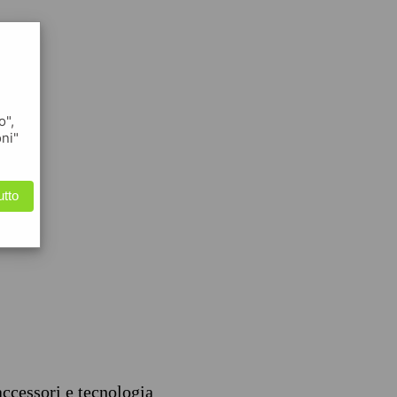
o",
oni"
utto
accessori e tecnologia