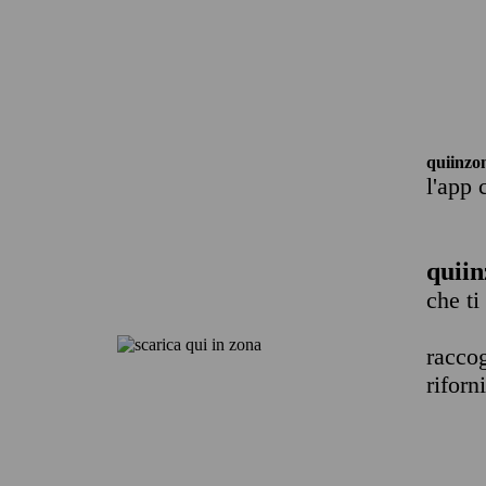
quiinzo
l'app 
quiin
che ti
raccog
riforn