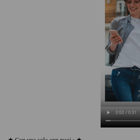
★ Con una sola app puoi : ★