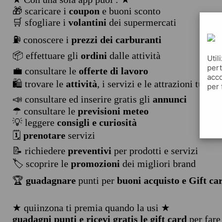
🎁 scaricare i
coupon
e buoni sconto
🛒 sfogliare i
volantini
dei supermercati
⛽ conoscere i
prezzi dei carburanti
📦 effettuare gli
ordini
dalle attività
Util
pert
💼 consultare le
offerte di lavoro
acco
🛍️ trovare le
attività
, i servizi e le attrazioni turist
per 
📣 consultare ed inserire gratis gli
annunci
☂ consultare le
previsioni meteo
💡 leggere
consigli e curiosità
🗓️
prenotare
servizi
📝 richiedere
preventivi
per prodotti e servizi
🏷️ scoprire le
promozioni
dei migliori brand
🏆
guadagnare
punti per
buoni acquisto e Gift ca
★ quiinzona ti premia quando la usi ★
guadagni punti e ricevi gratis le gift card
per fare