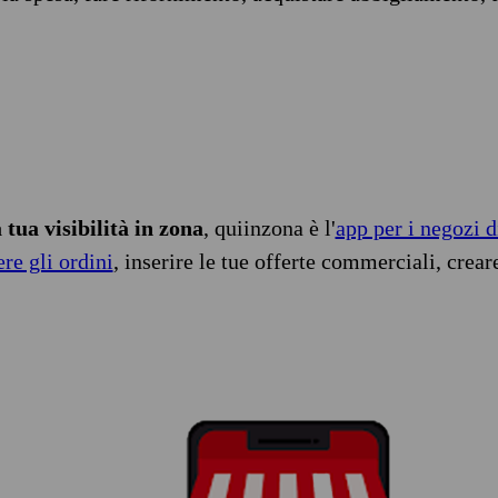
tua visibilità in zona
, quiinzona è l'
app per i negozi d
ere gli ordini
, inserire le tue offerte commerciali, crear