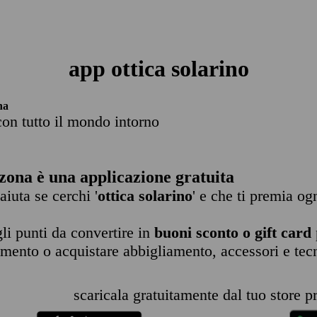
app ottica solarino
na
con tutto il mondo intorno
zona è una applicazione gratuita
 aiuta se cerchi '
ottica solarino
' e che ti premia og
li punti da convertire in
buoni sconto o gift card
imento o acquistare abbigliamento, accessori e tec
scaricala gratuitamente dal tuo store pr