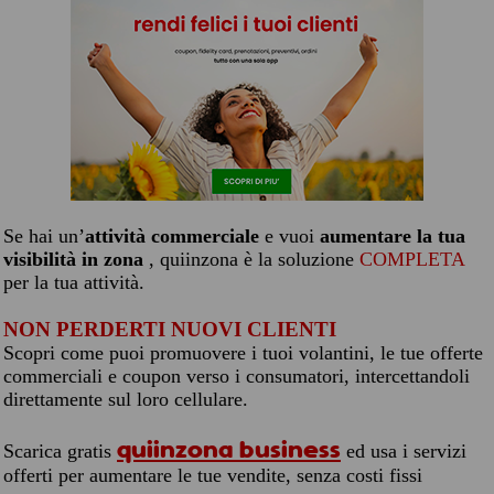
Se hai un’
attività commerciale
e vuoi
aumentare la tua
visibilità in zona
, quiinzona è la soluzione
COMPLETA
per la tua attività.
NON PERDERTI NUOVI CLIENTI
Scopri come puoi promuovere i tuoi volantini, le tue offerte
commerciali e coupon verso i consumatori, intercettandoli
direttamente sul loro cellulare.
quiinzona business
Scarica gratis
ed usa i servizi
offerti per aumentare le tue vendite, senza costi fissi