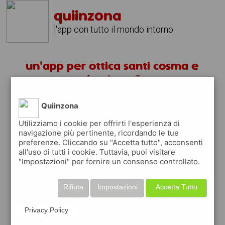
quiinzona
l'app con tutto il mondo intorno
un'app per ottica santi cosma e
damiano ?
Quiinzona
scarica gratis app
Utilizziamo i cookie per offrirti l'esperienza di
navigazione più pertinente, ricordando le tue
quiinzona è una app
preferenze. Cliccando su "Accetta tutto", acconsenti
gratuita
all'uso di tutti i cookie. Tuttavia, puoi visitare
"Impostazioni" per fornire un consenso controllato.
che ti aiuta se cerchi '
un'app per ottica
santi cosma e damiano ?
' e che ti premia
ogni volta che la usi
Rifiuta
Impostazioni
Accetta Tutto
raccogli punti da convertire in
buoni sconto
o gift card
per fare la spesa, fare
Privacy Policy
rifornimento o acquistare abbigliamento,
accessori e tecnologia.