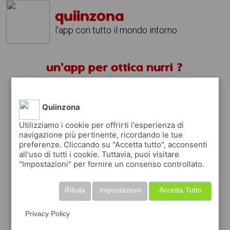
quiinzona
l'app con tutto il mondo intorno
un'app per ottica nurri ?
scarica gratis app
Quiinzona
quiinzona è una app
Utilizziamo i cookie per offrirti l'esperienza di
navigazione più pertinente, ricordando le tue
gratuita
preferenze. Cliccando su "Accetta tutto", acconsenti
che ti aiuta se cerchi '
un'app per ottica
all'uso di tutti i cookie. Tuttavia, puoi visitare
nurri ?
' e che ti premia ogni volta che la
"Impostazioni" per fornire un consenso controllato.
usi
raccogli punti da convertire in
buoni sconto
Rifiuta
Impostazioni
Accetta Tutto
o gift card
per fare la spesa, fare
rifornimento o acquistare abbigliamento,
Privacy Policy
accessori e tecnologia.