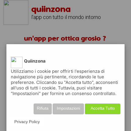
quiinzona
l'app con tutto il mondo intorno
un'app per ottica grosio ?
scarica gratis app
Quiinzona
quiinzona è una app
Utilizziamo i cookie per offrirti l'esperienza di
navigazione più pertinente, ricordando le tue
gratuita
preferenze. Cliccando su "Accetta tutto", acconsenti
che ti aiuta se cerchi '
un'app per ottica
all'uso di tutti i cookie. Tuttavia, puoi visitare
grosio ?
' e che ti premia ogni volta che la
"Impostazioni" per fornire un consenso controllato.
usi
raccogli punti da convertire in
buoni sconto
Rifiuta
Impostazioni
Accetta Tutto
o gift card
per fare la spesa, fare
rifornimento o acquistare abbigliamento,
Privacy Policy
accessori e tecnologia.