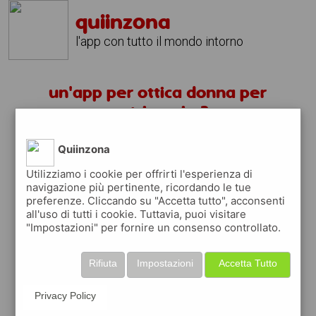
quiinzona
l'app con tutto il mondo intorno
un'app per ottica donna per
matrimonio ?
Quiinzona
scarica gratis app
Utilizziamo i cookie per offrirti l'esperienza di
navigazione più pertinente, ricordando le tue
quiinzona è una app
preferenze. Cliccando su "Accetta tutto", acconsenti
gratuita
all'uso di tutti i cookie. Tuttavia, puoi visitare
"Impostazioni" per fornire un consenso controllato.
che ti aiuta se cerchi '
un'app per ottica
donna per matrimonio ?
' e che ti premia
ogni volta che la usi
Rifiuta
Impostazioni
Accetta Tutto
raccogli punti da convertire in
buoni sconto
o gift card
per fare la spesa, fare
Privacy Policy
rifornimento o acquistare abbigliamento,
accessori e tecnologia.