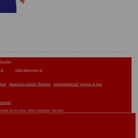
hsuite
it
otticainzona.it
enze
annunci gratis firenze
supermercati vicino a me
amento
cchiali da sole donna
offerte smartphone
bancomat