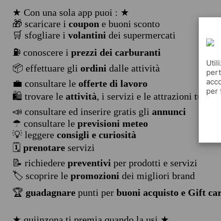
★ Con una sola app puoi : ★
🎁 scaricare i
coupon
e buoni sconto
🛒 sfogliare i
volantini
dei supermercati
⛽ conoscere i
prezzi dei carburanti
Util
📦 effettuare gli
ordini
dalle attività
pert
acco
💼 consultare le
offerte di lavoro
per 
🛍️ trovare le
attività
, i servizi e le attrazioni turist
📣 consultare ed inserire gratis gli
annunci
☂ consultare le
previsioni meteo
💡 leggere
consigli e curiosità
🗓️
prenotare
servizi
📝 richiedere
preventivi
per prodotti e servizi
🏷️ scoprire le
promozioni
dei migliori brand
🏆
guadagnare
punti per
buoni acquisto e Gift ca
★ quiinzona ti premia quando la usi ★