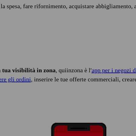
 la spesa, fare rifornimento, acquistare abbigliamento, 
tua visibilità in zona
, quiinzona è l'
app per i negozi d
ere gli ordini
, inserire le tue offerte commerciali, crear