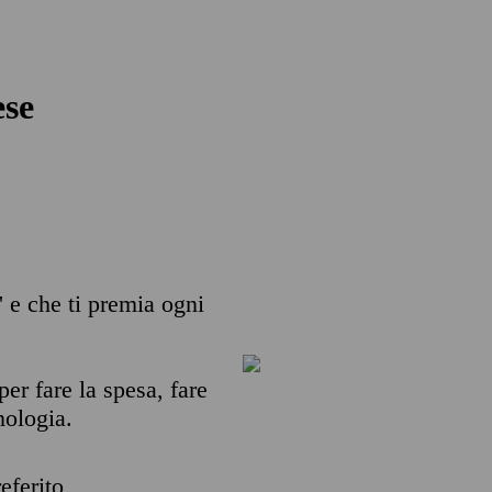
ese
' e che ti premia ogni
per fare la spesa, fare
nologia.
eferito