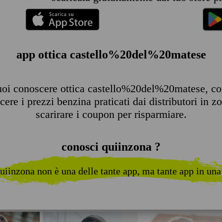
app ottica castello%20del%20matese
uoi conoscere ottica castello%20del%20matese, consu
ere i prezzi benzina praticati dai distributori in z
scarirare i coupon per risparmiare.
conosci quiinzona ?
uiinzona non è una delle tante app, ma tante app in una