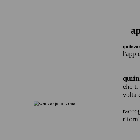
ap
quiinzo
l'app 
quiin
che ti
volta 
raccog
riforn