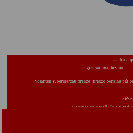
scarica ap
negozioanimaliinzona.it
volantini supermercati firenze
prezzo benzina più ba
offer
calzature su misura
scuola di ballo latino american