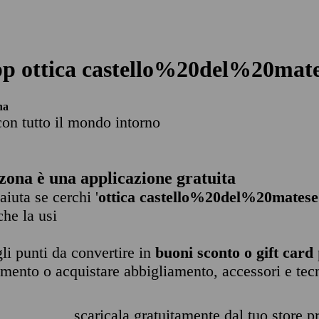
p ottica castello%20del%20mat
na
con tutto il mondo intorno
zona è una applicazione gratuita
 aiuta se cerchi '
ottica castello%20del%20matese
che la usi
li punti da convertire in
buoni sconto o gift card
imento o acquistare abbigliamento, accessori e tec
scaricala gratuitamente dal tuo store pr