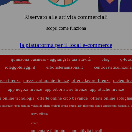
Riservato alle attività commerciali
scopri come funziona
la piattaforma per il local e-commerce
p
quiinzona business - aggiungi la tua attività
blog
q-touc
ioleggotuleggi.it
erboristeriainzona.it
centroesteticoinzona.
sso firenze
prezzi carburante firenze
offerte lavoro firenze
meteo fir
app negozi firenze
app erboristerie firenze
app ottiche firenze
te online tecnologia
offerte online cibo bevande
offerte online abbigli
o
noleggio lungo termine
volantini offerte
orologi donna
negozi abbigliamento uomo
arredamenti economici
o
trova offerte
cerca
| |
aumentare fatturato
app attività locali