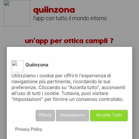
quiinzona
l'app con tutto il mondo intorno
un'app per ottica campli ?
scarica gratis app
Quiinzona
quiinzona è una app
Utilizziamo i cookie per offrirti l'esperienza di
navigazione più pertinente, ricordando le tue
gratuita
preferenze. Cliccando su "Accetta tutto", acconsenti
che ti aiuta se cerchi '
un'app per ottica
all'uso di tutti i cookie. Tuttavia, puoi visitare
campli ?
' e che ti premia ogni volta che la
"Impostazioni" per fornire un consenso controllato.
usi
raccogli punti da convertire in
buoni sconto
Rifiuta
Impostazioni
Accetta Tutto
o gift card
per fare la spesa, fare
rifornimento o acquistare abbigliamento,
Privacy Policy
accessori e tecnologia.