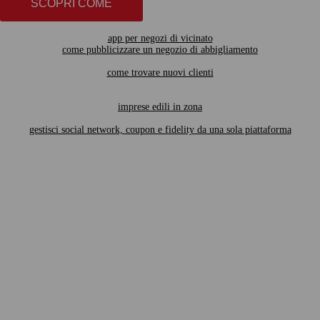
SCOPRI COME
app per negozi di vicinato
come pubblicizzare un negozio di abbigliamento
come trovare nuovi clienti
imprese edili in zona
gestisci social network, coupon e fidelity da una sola piattaforma