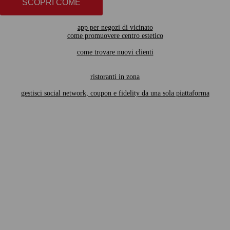
SCOPRI COME
app per negozi di vicinato
come promuovere centro estetico
come trovare nuovi clienti
ristoranti in zona
gestisci social network, coupon e fidelity da una sola piattaforma