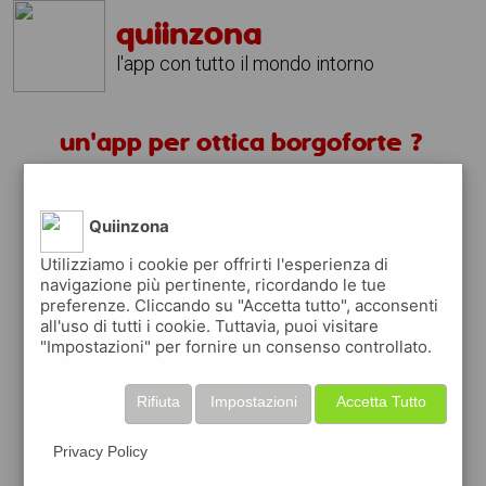
quiinzona
l'app con tutto il mondo intorno
un'app per ottica borgoforte ?
scarica gratis app
Quiinzona
quiinzona è una app
Utilizziamo i cookie per offrirti l'esperienza di
navigazione più pertinente, ricordando le tue
gratuita
preferenze. Cliccando su "Accetta tutto", acconsenti
che ti aiuta se cerchi '
un'app per ottica
all'uso di tutti i cookie. Tuttavia, puoi visitare
borgoforte ?
' e che ti premia ogni volta
"Impostazioni" per fornire un consenso controllato.
che la usi
raccogli punti da convertire in
buoni sconto
Rifiuta
Impostazioni
Accetta Tutto
o gift card
per fare la spesa, fare
rifornimento o acquistare abbigliamento,
Privacy Policy
accessori e tecnologia.