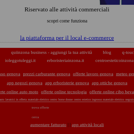
Riservato alle attività commerciali
scopri come funziona
la piattaforma per il local e-commerce
p
quiinzona business - aggiungi la tua attività
blog
q-touc
ioleggotuleggi.it
erboristeriainzona.it
centroesteticoinzona.
asso genova
prezzi carburante genova
offerte lavoro genova
meteo ge
app negozi genova
app erboristerie genova
app ottiche genova
erte online auto moto
offerte online tecnologia
offerte online cibo bev
auto
lavatrici in offerta
materiale elettrico centro
borse donne
centro estetico
ingrosso materiale elettrico
negozi
trova offerte
cerca
| |
aumentare fatturato
app attività locali