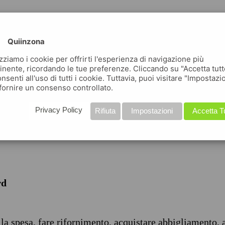
Quiinzona
izziamo i cookie per offrirti l'esperienza di navigazione più
inente, ricordando le tue preferenze. Cliccando su "Accetta tutt
nsenti all'uso di tutti i cookie. Tuttavia, puoi visitare "Impostazi
iche
fornire un consenso controllato.
Privacy Policy
Rifiuta
Impostazioni
Accetta T
rd
 la spesa, fare rifornimento, acquistare abbigliamento, 