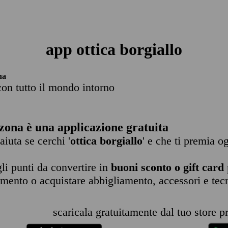
app ottica borgiallo
na
con tutto il mondo intorno
zona è una applicazione gratuita
 aiuta se cerchi '
ottica borgiallo
' e che ti premia o
li punti da convertire in
buoni sconto o gift card
imento o acquistare abbigliamento, accessori e tec
scaricala gratuitamente dal tuo store pr