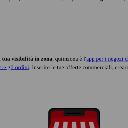
tua visibilità in zona
, quiinzona è l'
app per i negozi d
ere gli ordini
, inserire le tue offerte commerciali, crear