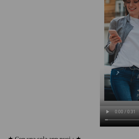
★ Con una sola app puoi : ★