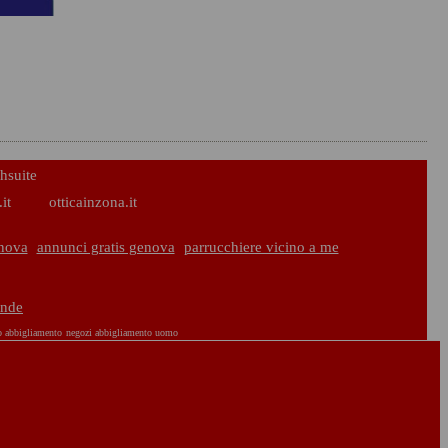
hsuite
it
otticainzona.it
nova
annunci gratis genova
parrucchiere vicino a me
ande
o abbigliamento
negozi abbigliamento uomo