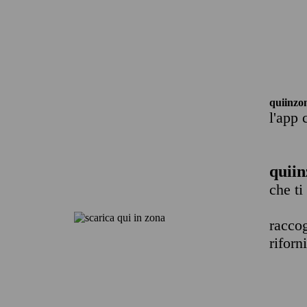
quiinzo
l'app 
quiin
che ti
raccog
riforn