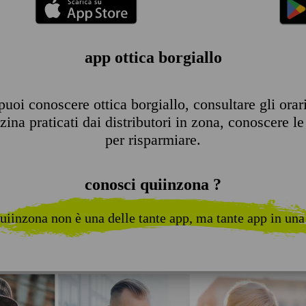
app ottica borgiallo
uoi conoscere ottica borgiallo, consultare gli orari 
ina praticati dai distributori in zona, conoscere le 
per risparmiare.
conosci quiinzona ?
uiinzona non è una delle tante app, ma tante app in una