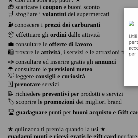
🎁 scaricare i
coupon
e buoni sconto
🛒 sfogliare i
volantini
dei supermercati
⛽ conoscere i
prezzi dei carburanti
📦 effettuare gli
ordini
dalle attività
Util
pert
💼 consultare le
offerte di lavoro
acco
🛍️ trovare le
attività
, i servizi e le attrazioni turist
per 
📣 consultare ed inserire gratis gli
annunci
☂ consultare le
previsioni meteo
💡 leggere
consigli e curiosità
🗓️
prenotare
servizi
📝 richiedere
preventivi
per prodotti e servizi
🏷️ scoprire le
promozioni
dei migliori brand
🏆
guadagnare
punti per
buoni acquisto e Gift ca
★ quiinzona ti premia quando la usi ★
guadagni punti e ricevi gratis le gift card
per fare