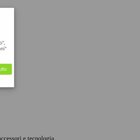
o",
oni"
utto
accessori e tecnologia