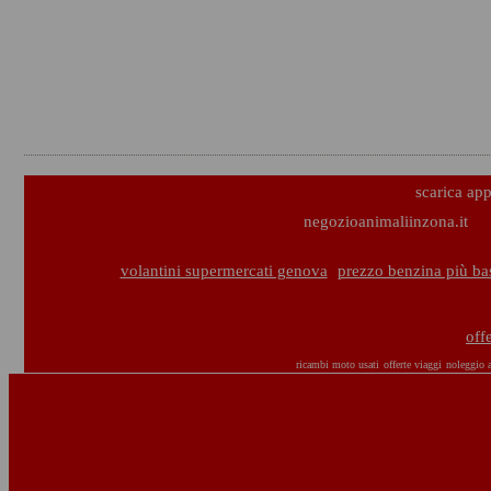
scarica ap
negozioanimaliinzona.it
volantini supermercati genova
prezzo benzina più b
off
ricambi moto usati
offerte viaggi
noleggio 