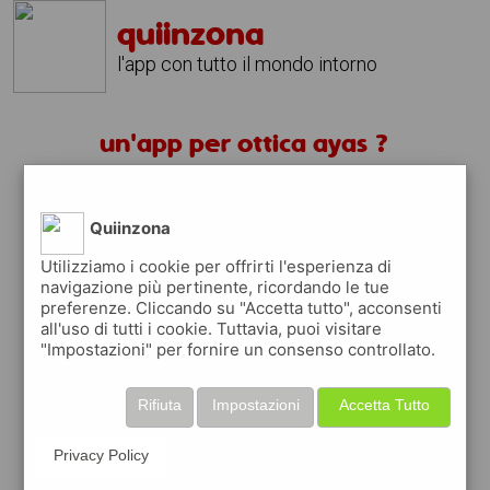
quiinzona
l'app con tutto il mondo intorno
un'app per ottica ayas ?
scarica gratis app
Quiinzona
Utilizziamo i cookie per offrirti l'esperienza di
quiinzona è una app
navigazione più pertinente, ricordando le tue
gratuita
preferenze. Cliccando su "Accetta tutto", acconsenti
che ti aiuta se cerchi '
un'app per ottica
all'uso di tutti i cookie. Tuttavia, puoi visitare
ayas ?
' e che ti premia ogni volta che la usi
"Impostazioni" per fornire un consenso controllato.
raccogli punti da convertire in
buoni sconto
o gift card
per fare la spesa, fare
Rifiuta
Impostazioni
Accetta Tutto
rifornimento o acquistare abbigliamento,
accessori e tecnologia.
Privacy Policy