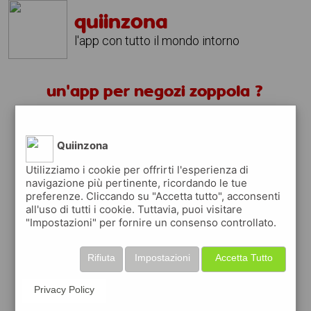
quiinzona
l'app con tutto il mondo intorno
un'app per negozi zoppola ?
scarica gratis app
Quiinzona
quiinzona è una app
Utilizziamo i cookie per offrirti l'esperienza di
navigazione più pertinente, ricordando le tue
gratuita per trovare
preferenze. Cliccando su "Accetta tutto", acconsenti
negozi
all'uso di tutti i cookie. Tuttavia, puoi visitare
"Impostazioni" per fornire un consenso controllato.
ed approfittare di
coupon e buoni sconti
quiinzona
ti premia
ogni volta che la usi
Rifiuta
Impostazioni
Accetta Tutto
raccogli punti da convertire in
buoni sconto
o gift card
per fare la spesa, fare
rifornimento o acquistare abbigliamento,
Privacy Policy
accessori e tecnologia.