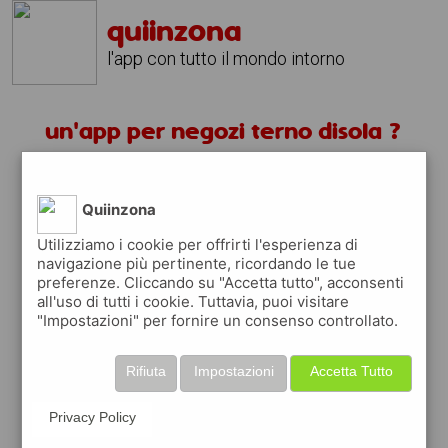
quiinzona
l'app con tutto il mondo intorno
un'app per negozi terno disola ?
scarica gratis app
Quiinzona
quiinzona è una app
Utilizziamo i cookie per offrirti l'esperienza di
navigazione più pertinente, ricordando le tue
gratuita per trovare
preferenze. Cliccando su "Accetta tutto", acconsenti
negozi
all'uso di tutti i cookie. Tuttavia, puoi visitare
"Impostazioni" per fornire un consenso controllato.
ed approfittare di
coupon e buoni sconti
quiinzona
ti premia
ogni volta che la usi
Rifiuta
Impostazioni
Accetta Tutto
raccogli punti da convertire in
buoni sconto
o gift card
per fare la spesa, fare
rifornimento o acquistare abbigliamento,
Privacy Policy
accessori e tecnologia.