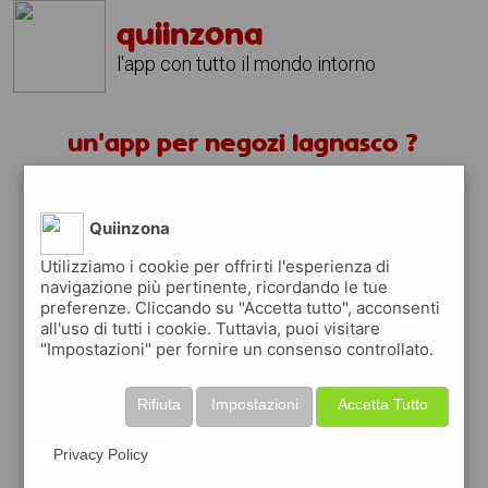
quiinzona
l'app con tutto il mondo intorno
un'app per negozi lagnasco ?
scarica gratis app
Quiinzona
quiinzona è una app
Utilizziamo i cookie per offrirti l'esperienza di
navigazione più pertinente, ricordando le tue
gratuita per trovare
preferenze. Cliccando su "Accetta tutto", acconsenti
negozi
all'uso di tutti i cookie. Tuttavia, puoi visitare
"Impostazioni" per fornire un consenso controllato.
ed approfittare di
coupon e buoni sconti
quiinzona
ti premia
ogni volta che la usi
Rifiuta
Impostazioni
Accetta Tutto
raccogli punti da convertire in
buoni sconto
o gift card
per fare la spesa, fare
rifornimento o acquistare abbigliamento,
Privacy Policy
accessori e tecnologia.