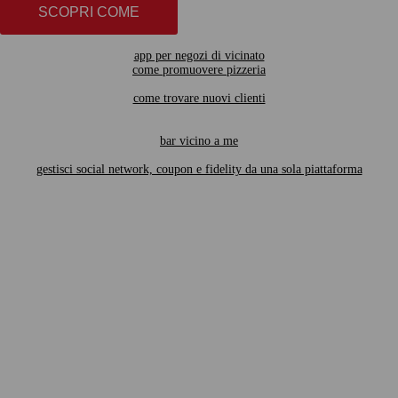
SCOPRI COME
app per negozi di vicinato
come promuovere pizzeria
come trovare nuovi clienti
bar vicino a me
gestisci social network, coupon e fidelity da una sola piattaforma