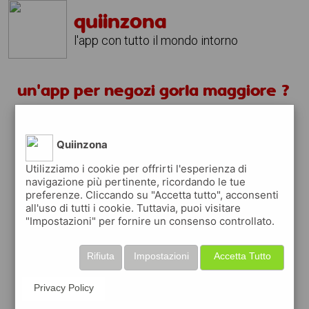
quiinzona
l'app con tutto il mondo intorno
un'app per negozi gorla maggiore ?
scarica gratis app
Quiinzona
quiinzona è una app
Utilizziamo i cookie per offrirti l'esperienza di
navigazione più pertinente, ricordando le tue
gratuita per trovare
preferenze. Cliccando su "Accetta tutto", acconsenti
negozi
all'uso di tutti i cookie. Tuttavia, puoi visitare
"Impostazioni" per fornire un consenso controllato.
ed approfittare di
coupon e buoni sconti
quiinzona
ti premia
ogni volta che la usi
Rifiuta
Impostazioni
Accetta Tutto
raccogli punti da convertire in
buoni sconto
o gift card
per fare la spesa, fare
rifornimento o acquistare abbigliamento,
Privacy Policy
accessori e tecnologia.