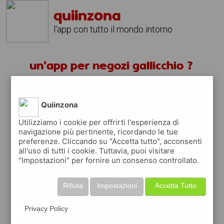
quiinzona
l'app con tutto il mondo intorno
un'app per negozi gallicchio ?
scarica gratis app
Quiinzona
quiinzona è una app
Utilizziamo i cookie per offrirti l'esperienza di
navigazione più pertinente, ricordando le tue
gratuita per trovare
preferenze. Cliccando su "Accetta tutto", acconsenti
negozi
all'uso di tutti i cookie. Tuttavia, puoi visitare
"Impostazioni" per fornire un consenso controllato.
ed approfittare di
coupon e buoni sconti
quiinzona
ti premia
ogni volta che la usi
Rifiuta
Impostazioni
Accetta Tutto
raccogli punti da convertire in
buoni sconto
o gift card
per fare la spesa, fare
rifornimento o acquistare abbigliamento,
Privacy Policy
accessori e tecnologia.