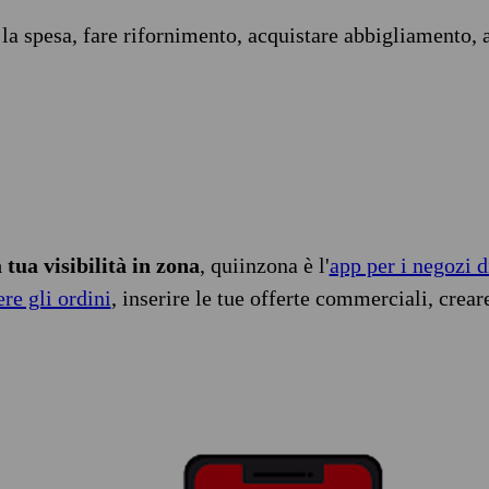
 la spesa, fare rifornimento, acquistare abbigliamento, 
tua visibilità in zona
, quiinzona è l'
app per i negozi d
ere gli ordini
, inserire le tue offerte commerciali, crear