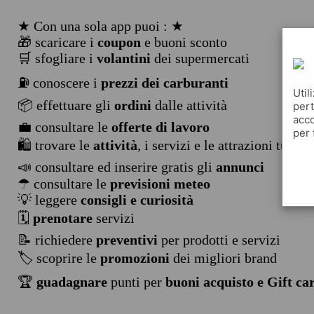
★ Con una sola app puoi : ★
🎁 scaricare i
coupon
e buoni sconto
🛒 sfogliare i
volantini
dei supermercati
⛽ conoscere i
prezzi dei carburanti
Util
📦 effettuare gli
ordini
dalle attività
pert
acco
💼 consultare le
offerte di lavoro
per 
🛍️ trovare le
attività
, i servizi e le attrazioni turist
📣 consultare ed inserire gratis gli
annunci
☂ consultare le
previsioni meteo
💡 leggere
consigli e curiosità
🗓️
prenotare
servizi
📝 richiedere
preventivi
per prodotti e servizi
🏷️ scoprire le
promozioni
dei migliori brand
🏆
guadagnare
punti per
buoni acquisto e Gift ca