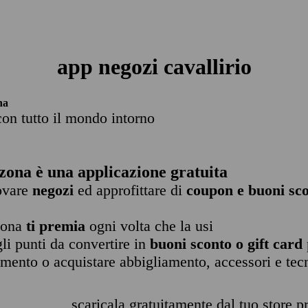
app negozi cavallirio
na
con tutto il mondo intorno
zona è una applicazione gratuita
rovare
negozi
ed approfittare di
coupon e buoni sco
zona
ti premia
ogni volta che la usi
li punti da convertire in
buoni sconto o gift card
imento o acquistare abbigliamento, accessori e tec
scaricala gratuitamente dal tuo store pr