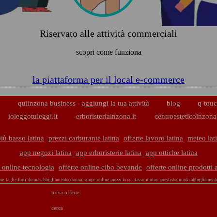
Riservato alle attività commerciali
scopri come funziona
la piattaforma per il local e-commerce
p
quiinzona business - aggiungi la tua attività
blog
q-touc
ioleggotuleggi.it
erboristeriainzona.it
centroesteticoinzona.
iù basso latina
prezzi carburante latina
offerte lavoro latina
meteo lat
app negozi latina
app erboristerie latina
app ottiche latina
e online tecnologia
offerte online cibo bevande
offerte online prodotti 
ne
taglie forti donna
abbigliamento donna
scarpe online prezzi bassi
tasso mutuo
prestisto
moda abbigliament
trova offerte
cerca