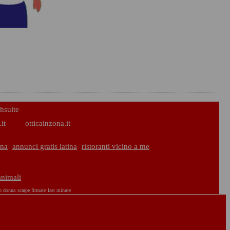
hsuite
it
otticainzona.it
ina
annunci gratis latina
ristoranti vicino a me
animali
o donna
scarpe firmate
last minute