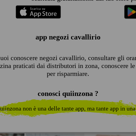
app negozi cavallirio
oi conoscere negozi cavallirio, consultare gli orari
ina praticati dai distributori in zona, conoscere le 
per risparmiare.
conosci quiinzona ?
uiinzona non è una delle tante app, ma tante app in una