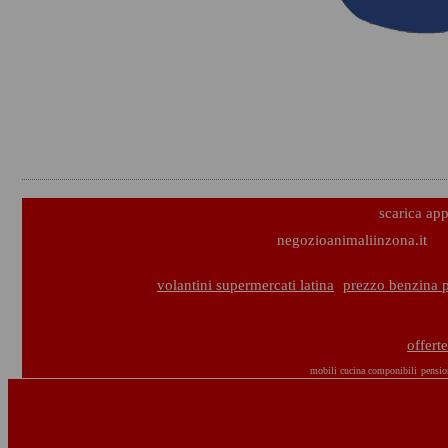
scarica ap
negozioanimaliinzona.it
volantini supermercati latina
prezzo benzina p
offert
mobili cucina componibili
pensio