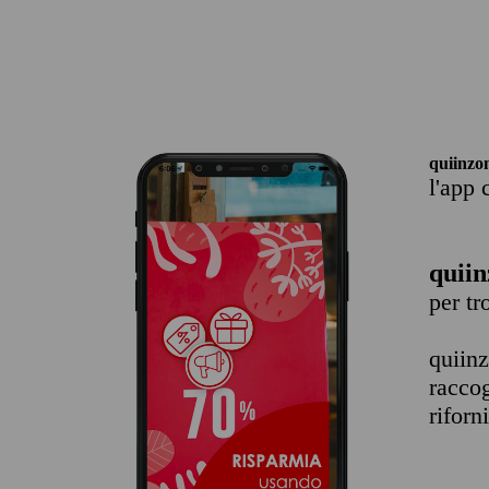
quiinzo
l'app 
quiin
per t
quiin
raccog
riforn