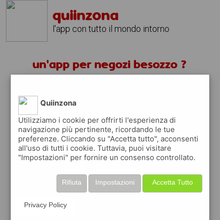
quiinzona
l'app con tutto il mondo intorno
un'app per negozi besozzo ?
scarica gratis app
Quiinzona
quiinzona è una app
Utilizziamo i cookie per offrirti l'esperienza di
navigazione più pertinente, ricordando le tue
gratuita per trovare
preferenze. Cliccando su "Accetta tutto", acconsenti
negozi
all'uso di tutti i cookie. Tuttavia, puoi visitare
"Impostazioni" per fornire un consenso controllato.
ed approfittare di
coupon e buoni sconti
quiinzona
ti premia
ogni volta che la usi
Rifiuta
Impostazioni
Accetta Tutto
raccogli punti da convertire in
buoni sconto
o gift card
per fare la spesa, fare
rifornimento o acquistare abbigliamento,
Privacy Policy
accessori e tecnologia.