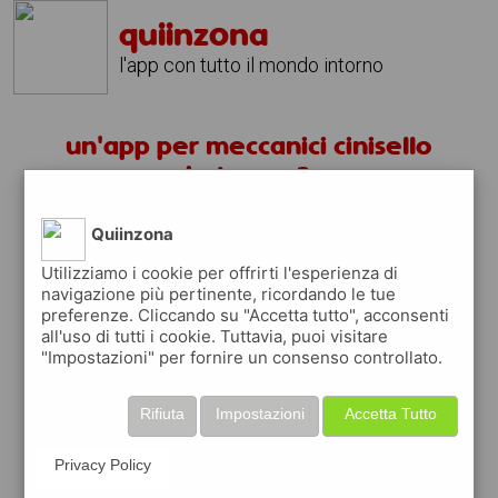
quiinzona
l'app con tutto il mondo intorno
un'app per meccanici cinisello
balsamo ?
Quiinzona
scarica gratis app
Utilizziamo i cookie per offrirti l'esperienza di
navigazione più pertinente, ricordando le tue
quiinzona è una app
preferenze. Cliccando su "Accetta tutto", acconsenti
gratuita
all'uso di tutti i cookie. Tuttavia, puoi visitare
"Impostazioni" per fornire un consenso controllato.
che ti aiuta se cerchi '
un'app per
meccanici cinisello balsamo ?
' e che ti
premia ogni volta che la usi
Rifiuta
Impostazioni
Accetta Tutto
raccogli punti da convertire in
buoni sconto
o gift card
per fare la spesa, fare
Privacy Policy
rifornimento o acquistare abbigliamento,
accessori e tecnologia.