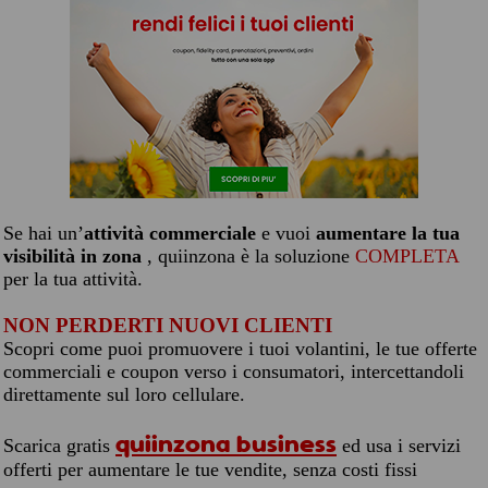
Se hai un’
attività commerciale
e vuoi
aumentare la tua
visibilità in zona
, quiinzona è la soluzione
COMPLETA
per la tua attività.
NON PERDERTI NUOVI CLIENTI
Scopri come puoi promuovere i tuoi volantini, le tue offerte
commerciali e coupon verso i consumatori, intercettandoli
direttamente sul loro cellulare.
quiinzona business
Scarica gratis
ed usa i servizi
offerti per aumentare le tue vendite, senza costi fissi