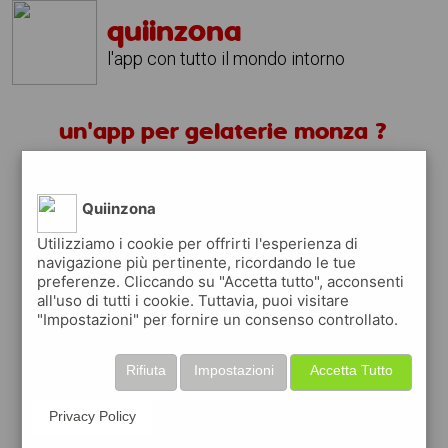
quiinzona
l'app con tutto il mondo intorno
un'app per gelaterie monza ?
scarica gratis app
Quiinzona
quiinzona è una app
Utilizziamo i cookie per offrirti l'esperienza di
navigazione più pertinente, ricordando le tue
gratuita
preferenze. Cliccando su "Accetta tutto", acconsenti
che ti aiuta se cerchi '
un'app per gelaterie
all'uso di tutti i cookie. Tuttavia, puoi visitare
monza ?
' e che ti premia ogni volta che la
"Impostazioni" per fornire un consenso controllato.
usi
raccogli punti da convertire in
buoni sconto
Rifiuta
Impostazioni
Accetta Tutto
o gift card
per fare la spesa, fare
rifornimento o acquistare abbigliamento,
Privacy Policy
accessori e tecnologia.