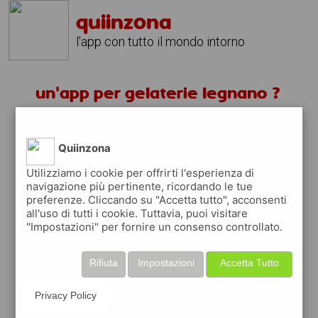
quiinzona
l'app con tutto il mondo intorno
un'app per gelaterie legnano ?
scarica gratis app
Quiinzona
quiinzona è una app
Utilizziamo i cookie per offrirti l'esperienza di
navigazione più pertinente, ricordando le tue
gratuita
preferenze. Cliccando su "Accetta tutto", acconsenti
che ti aiuta se cerchi '
un'app per gelaterie
all'uso di tutti i cookie. Tuttavia, puoi visitare
legnano ?
' e che ti premia ogni volta che la
"Impostazioni" per fornire un consenso controllato.
usi
raccogli punti da convertire in
buoni sconto
Rifiuta
Impostazioni
Accetta Tutto
o gift card
per fare la spesa, fare
rifornimento o acquistare abbigliamento,
Privacy Policy
accessori e tecnologia.