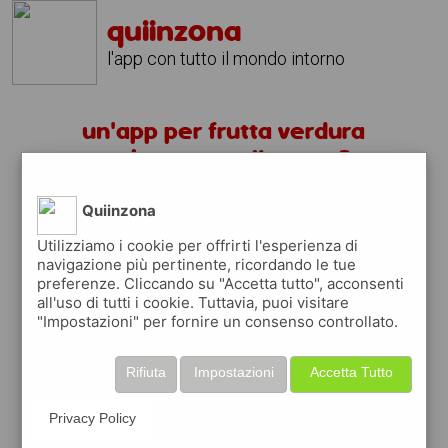
quiinzona
l'app con tutto il mondo intorno
un'app per frutta verdura
garbagnate milanese ?
Quiinzona
scarica gratis app
Utilizziamo i cookie per offrirti l'esperienza di
navigazione più pertinente, ricordando le tue
quiinzona è una app
preferenze. Cliccando su "Accetta tutto", acconsenti
gratuita
all'uso di tutti i cookie. Tuttavia, puoi visitare
"Impostazioni" per fornire un consenso controllato.
che ti aiuta se cerchi '
un'app per frutta
verdura garbagnate milanese ?
' e che ti
premia ogni volta che la usi
Rifiuta
Impostazioni
Accetta Tutto
raccogli punti da convertire in
buoni sconto
o gift card
per fare la spesa, fare
Privacy Policy
rifornimento o acquistare abbigliamento,
accessori e tecnologia.