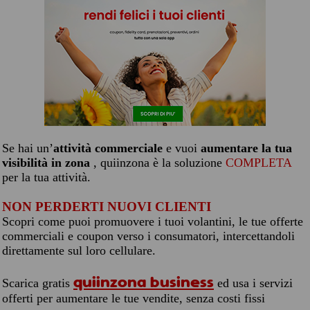
Se hai un’
attività commerciale
e vuoi
aumentare la tua
visibilità in zona
, quiinzona è la soluzione
COMPLETA
per la tua attività.
NON PERDERTI NUOVI CLIENTI
Scopri come puoi promuovere i tuoi volantini, le tue offerte
commerciali e coupon verso i consumatori, intercettandoli
direttamente sul loro cellulare.
quiinzona business
Scarica gratis
ed usa i servizi
offerti per aumentare le tue vendite, senza costi fissi