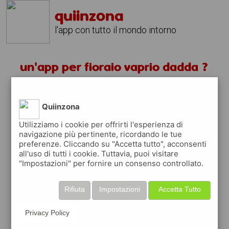
quiinzona
l'app con tutto il mondo intorno
un'app per fioraio vaprio dadda ?
scarica gratis app
Quiinzona
quiinzona è una app
Utilizziamo i cookie per offrirti l'esperienza di
navigazione più pertinente, ricordando le tue
gratuita
preferenze. Cliccando su "Accetta tutto", acconsenti
che ti aiuta se cerchi '
un'app per fioraio
all'uso di tutti i cookie. Tuttavia, puoi visitare
vaprio dadda ?
' e che ti premia ogni volta
"Impostazioni" per fornire un consenso controllato.
che la usi
raccogli punti da convertire in
buoni sconto
Rifiuta
Impostazioni
Accetta Tutto
o gift card
per fare la spesa, fare
rifornimento o acquistare abbigliamento,
Privacy Policy
accessori e tecnologia.