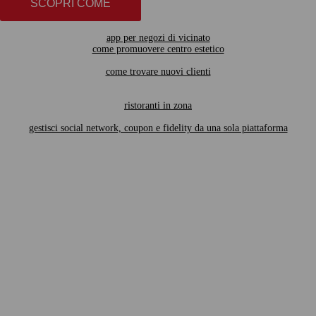
SCOPRI COME
app per negozi di vicinato
come promuovere centro estetico
come trovare nuovi clienti
ristoranti in zona
gestisci social network, coupon e fidelity da una sola piattaforma