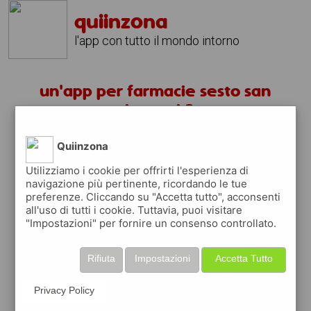
quiinzona
l'app con tutto il mondo intorno
un'app per farmacie sesto san
giovanni ?
Quiinzona
scarica gratis app
Utilizziamo i cookie per offrirti l'esperienza di
navigazione più pertinente, ricordando le tue
quiinzona è una app
preferenze. Cliccando su "Accetta tutto", acconsenti
gratuita
all'uso di tutti i cookie. Tuttavia, puoi visitare
"Impostazioni" per fornire un consenso controllato.
che ti aiuta se cerchi '
un'app per farmacie
sesto san giovanni ?
' e che ti premia ogni
volta che la usi
Rifiuta
Impostazioni
Accetta Tutto
raccogli punti da convertire in
buoni sconto
o gift card
per fare la spesa, fare
Privacy Policy
rifornimento o acquistare abbigliamento,
accessori e tecnologia.