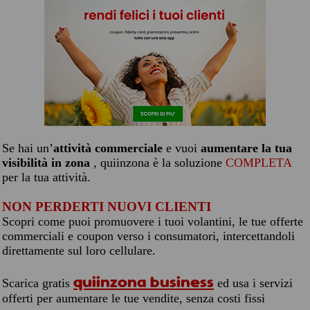
Se hai un’
attività commerciale
e vuoi
aumentare la tua
visibilità in zona
, quiinzona è la soluzione
COMPLETA
per la tua attività.
NON PERDERTI NUOVI CLIENTI
Scopri come puoi promuovere i tuoi volantini, le tue offerte
commerciali e coupon verso i consumatori, intercettandoli
direttamente sul loro cellulare.
quiinzona business
Scarica gratis
ed usa i servizi
offerti per aumentare le tue vendite, senza costi fissi