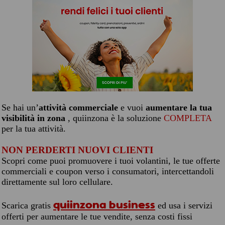
Se hai un’
attività commerciale
e vuoi
aumentare la tua
visibilità in zona
, quiinzona è la soluzione
COMPLETA
per la tua attività.
NON PERDERTI NUOVI CLIENTI
Scopri come puoi promuovere i tuoi volantini, le tue offerte
commerciali e coupon verso i consumatori, intercettandoli
direttamente sul loro cellulare.
quiinzona business
Scarica gratis
ed usa i servizi
offerti per aumentare le tue vendite, senza costi fissi