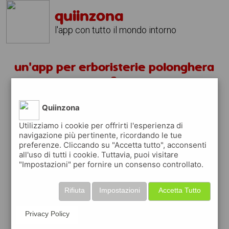
quiinzona
l'app con tutto il mondo intorno
un'app per erboristerie polonghera
?
Quiinzona
scarica gratis app
Utilizziamo i cookie per offrirti l'esperienza di
navigazione più pertinente, ricordando le tue
quiinzona è una app
preferenze. Cliccando su "Accetta tutto", acconsenti
gratuita
all'uso di tutti i cookie. Tuttavia, puoi visitare
"Impostazioni" per fornire un consenso controllato.
che ti aiuta se cerchi '
un'app per
erboristerie polonghera ?
' e che ti premia
ogni volta che la usi
Rifiuta
Impostazioni
Accetta Tutto
raccogli punti da convertire in
buoni sconto
o gift card
per fare la spesa, fare
Privacy Policy
rifornimento o acquistare abbigliamento,
accessori e tecnologia.