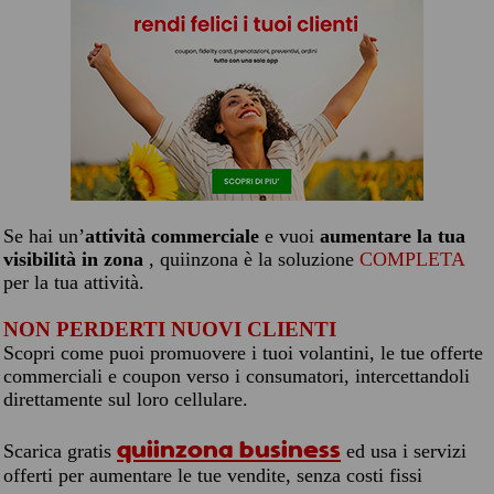
Se hai un’
attività commerciale
e vuoi
aumentare la tua
visibilità in zona
, quiinzona è la soluzione
COMPLETA
per la tua attività.
NON PERDERTI NUOVI CLIENTI
Scopri come puoi promuovere i tuoi volantini, le tue offerte
commerciali e coupon verso i consumatori, intercettandoli
direttamente sul loro cellulare.
quiinzona business
Scarica gratis
ed usa i servizi
offerti per aumentare le tue vendite, senza costi fissi