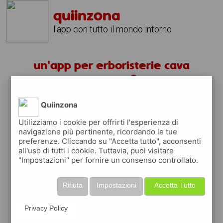
quiinzona
l'app con tutto il mondo intorno
un'app per erboristerie cava
manara ?
Quiinzona
scarica gratis app
Utilizziamo i cookie per offrirti l'esperienza di
navigazione più pertinente, ricordando le tue
quiinzona è una app
preferenze. Cliccando su "Accetta tutto", acconsenti
gratuita
all'uso di tutti i cookie. Tuttavia, puoi visitare
"Impostazioni" per fornire un consenso controllato.
che ti aiuta se cerchi '
un'app per
erboristerie cava manara ?
' e che ti
premia ogni volta che la usi
Rifiuta
Impostazioni
Accetta Tutto
raccogli punti da convertire in
buoni sconto
o gift card
per fare la spesa, fare
Privacy Policy
rifornimento o acquistare abbigliamento,
accessori e tecnologia.