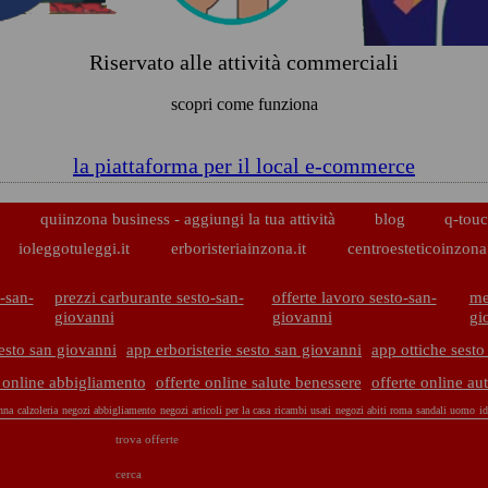
Riservato alle attività commerciali
scopri come funziona
la piattaforma per il local e-commerce
p
quiinzona business - aggiungi la tua attività
blog
q-touc
ioleggotuleggi.it
erboristeriainzona.it
centroesteticoinzona.
-san-
prezzi carburante sesto-san-
offerte lavoro sesto-san-
me
giovanni
giovanni
gi
esto san giovanni
app erboristerie sesto san giovanni
app ottiche sesto
e online abbigliamento
offerte online salute benessere
offerte online au
nna
calzoleria
negozi abbigliamento
negozi articoli per la casa
ricambi usati
negozi abiti roma
sandali uomo
id
trova offerte
cerca