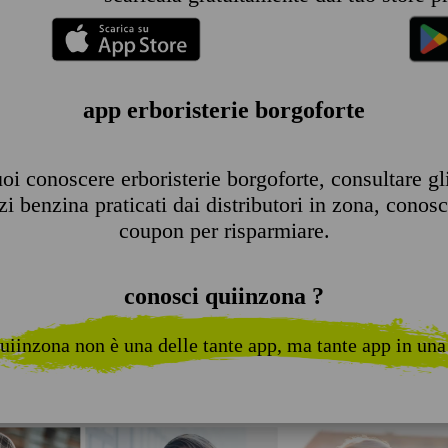
app erboristerie borgoforte
i conoscere erboristerie borgoforte, consultare gli 
 benzina praticati dai distributori in zona, conosce
coupon per risparmiare.
conosci quiinzona ?
uiinzona non è una delle tante app, ma tante app in una