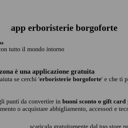
app erboristerie borgoforte
na
con tutto il mondo intorno
zona è una applicazione gratuita
 aiuta se cerchi '
erboristerie borgoforte
' e che ti
li punti da convertire in
buoni sconto o gift card
imento o acquistare abbigliamento, accessori e tec
scaricala gratuitamente dal tuo store pr