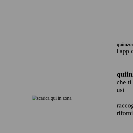
quiinzo
l'app 
quiin
che ti
usi
raccog
riforn