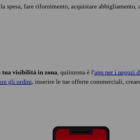
 la spesa, fare rifornimento, acquistare abbigliamento, 
tua visibilità in zona
, quiinzona è l'
app per i negozi d
ere gli ordini
, inserire le tue offerte commerciali, crear