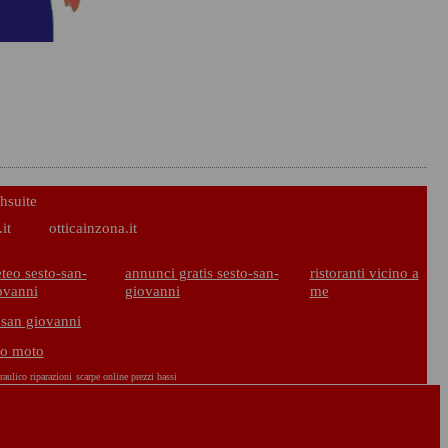
hsuite
it
otticainzona.it
teo sesto-san-
annunci gratis sesto-san-
ristoranti vicino a
ovanni
giovanni
me
 san giovanni
to moto
raulico riparazioni
scarpe online prezzi bassi