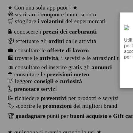
★ Con una sola app puoi : ★
🎁 scaricare i
coupon
e buoni sconto
🛒 sfogliare i
volantini
dei supermercati
⛽ conoscere i
prezzi dei carburanti
Util
📦 effettuare gli
ordini
dalle attività
pert
💼 consultare le
offerte di lavoro
acco
per 
🛍️ trovare le
attività
, i servizi e le attrazioni turist
📣 consultare ed inserire gratis gli
annunci
☂ consultare le
previsioni meteo
💡 leggere
consigli e curiosità
🗓️
prenotare
servizi
📝 richiedere
preventivi
per prodotti e servizi
🏷️ scoprire le
promozioni
dei migliori brand
🏆
guadagnare
punti per
buoni acquisto e Gift ca
★ quiinzona ti premia quando la usi ★