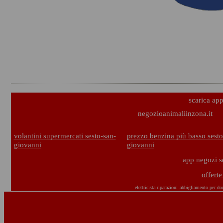
scarica ap
negozioanimaliinzona.it
volantini supermercati sesto-san-
prezzo benzina più basso sesto
giovanni
giovanni
app negozi s
offert
elettricista riparazioni
abbigliamento per do