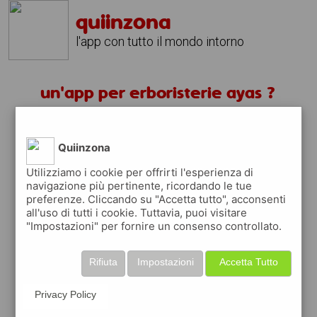
quiinzona
l'app con tutto il mondo intorno
un'app per erboristerie ayas ?
scarica gratis app
Quiinzona
quiinzona è una app
Utilizziamo i cookie per offrirti l'esperienza di
navigazione più pertinente, ricordando le tue
gratuita
preferenze. Cliccando su "Accetta tutto", acconsenti
che ti aiuta se cerchi '
un'app per
all'uso di tutti i cookie. Tuttavia, puoi visitare
erboristerie ayas ?
' e che ti premia ogni
"Impostazioni" per fornire un consenso controllato.
volta che la usi
raccogli punti da convertire in
buoni sconto
Rifiuta
Impostazioni
Accetta Tutto
o gift card
per fare la spesa, fare
rifornimento o acquistare abbigliamento,
Privacy Policy
accessori e tecnologia.