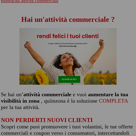
pubblicita attività commerciali
Hai un'attività commerciale ?
Se hai un’
attività commerciale
e vuoi
aumentare la tua
visibilità in zona
, quiinzona è la soluzione
COMPLETA
per la tua attività.
NON PERDERTI NUOVI CLIENTI
Scopri come puoi promuovere i tuoi volantini, le tue offerte
commerciali e coupon verso i consumatori, intercettandoli