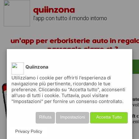
quiinzona
l'app con tutto il mondo intorno
un'app per erboristerie auto in regalo
passaggio giarre ct ?
scarica gratis app
Quiinzona
Utilizziamo i cookie per offrirti l'esperienza di
navigazione più pertinente, ricordando le tue
preferenze. Cliccando su "Accetta tutto", acconsenti
quiinzona è una app gratuita
all'uso di tutti i cookie. Tuttavia, puoi visitare
che ti aiuta se cerchi '
un'app per erboristerie auto
"Impostazioni" per fornire un consenso controllato.
solo passaggio giarre ct ?
' e che ti premia ogni vol
raccogli punti da convertire in
buoni sconto o gift 
Rifiuta
Impostazioni
Accetta Tutto
la spesa, fare rifornimento o acquistare abbigliament
e tecnologia.
Privacy Policy