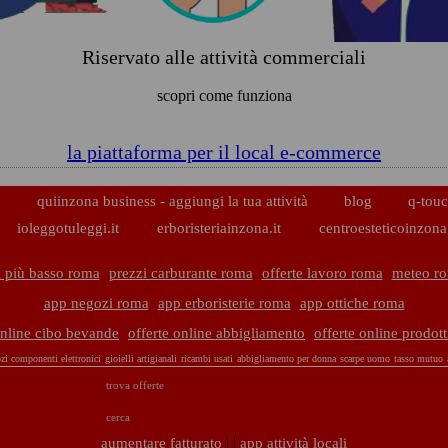
Riservato alle attività commerciali
scopri come funziona
la piattaforma per il local e-commerce
p
quiinzona business - aggiungi la tua attività
blog
q-touc
ioleggotuleggi.it
erboristeriainzona.it
centroesteticoinzona.
 più basso roma
prezzi carburante roma
offerte lavoro roma
meteo r
app negozi roma
app erboristerie roma
app ottiche roma
online cibo bevande
offerte online abbigliamento
offerte online prodott
zi componenti elettronici
gioielli artigianali
ricambi usati
abbigliamento per donna
scarpe uomo
tasso mutuo
trova offerte
cerca
| |
aumentare fatturato
app attività locali