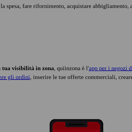
 la spesa, fare rifornimento, acquistare abbigliamento, 
tua visibilità in zona
, quiinzona è l'
app per i negozi d
ere gli ordini
, inserire le tue offerte commerciali, crear