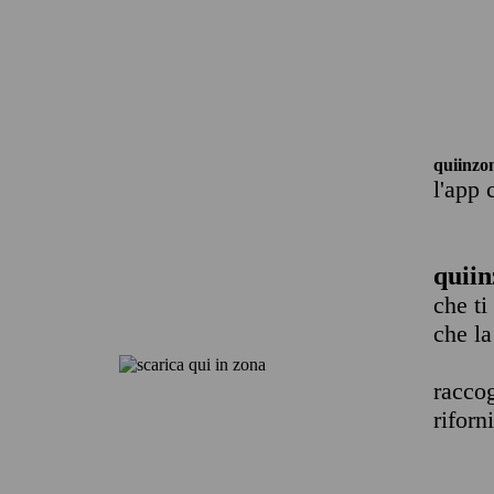
quiinzo
l'app 
quiin
che ti
che la
raccog
riforn