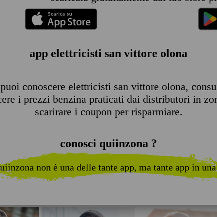
app elettricisti san vittore olona
uoi conoscere elettricisti san vittore olona, consult
re i prezzi benzina praticati dai distributori in zo
scarirare i coupon per risparmiare.
conosci quiinzona ?
uiinzona non è una delle tante app, ma tante app in una