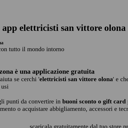
app elettricisti san vittore olona
na
con tutto il mondo intorno
zona è una applicazione gratuita
 aiuta se cerchi '
elettricisti san vittore olona
' e ch
 usi
li punti da convertire in
buoni sconto o gift card
imento o acquistare abbigliamento, accessori e tec
scaricala gratuitamente dal tuo store pr