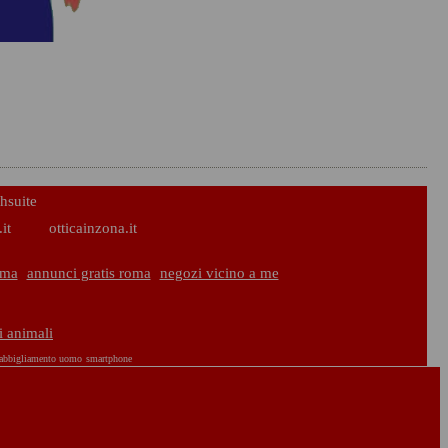
hsuite
it
otticainzona.it
oma
annunci gratis roma
negozi vicino a me
i animali
abbigliamento uomo
smartphone