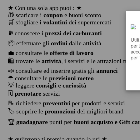
★ Con una sola app puoi : ★
🎁 scaricare i
coupon
e buoni sconto
🛒 sfogliare i
volantini
dei supermercati
⛽ conoscere i
prezzi dei carburanti
Util
📦 effettuare gli
ordini
dalle attività
pert
acco
💼 consultare le
offerte di lavoro
per 
🛍️ trovare le
attività
, i servizi e le attrazioni turist
📣 consultare ed inserire gratis gli
annunci
☂ consultare le
previsioni meteo
💡 leggere
consigli e curiosità
🗓️
prenotare
servizi
📝 richiedere
preventivi
per prodotti e servizi
🏷️ scoprire le
promozioni
dei migliori brand
🏆
guadagnare
punti per
buoni acquisto e Gift ca
★ quiinzona ti premia quando la usi ★