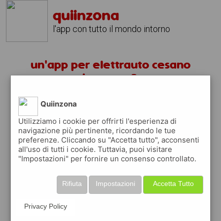
quiinzona
l'app con tutto il mondo intorno
un'app per elettrauto cesano
boscone ?
Quiinzona
scarica gratis app
Utilizziamo i cookie per offrirti l'esperienza di
navigazione più pertinente, ricordando le tue
quiinzona è una app
preferenze. Cliccando su "Accetta tutto", acconsenti
gratuita
all'uso di tutti i cookie. Tuttavia, puoi visitare
"Impostazioni" per fornire un consenso controllato.
che ti aiuta se cerchi '
un'app per
elettrauto cesano boscone ?
' e che ti
premia ogni volta che la usi
Rifiuta
Impostazioni
Accetta Tutto
raccogli punti da convertire in
buoni sconto
o gift card
per fare la spesa, fare
Privacy Policy
rifornimento o acquistare abbigliamento,
accessori e tecnologia.