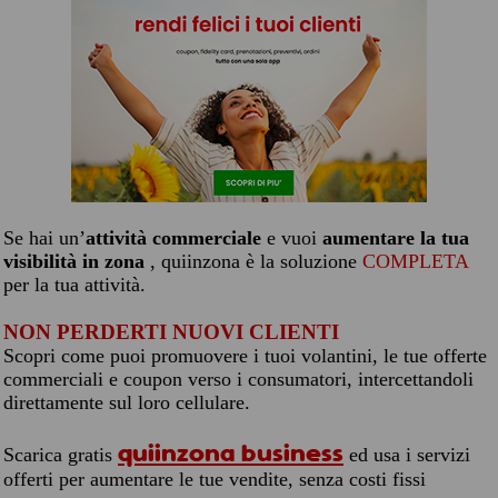
Se hai un’
attività commerciale
e vuoi
aumentare la tua
visibilità in zona
, quiinzona è la soluzione
COMPLETA
per la tua attività.
NON PERDERTI NUOVI CLIENTI
Scopri come puoi promuovere i tuoi volantini, le tue offerte
commerciali e coupon verso i consumatori, intercettandoli
direttamente sul loro cellulare.
quiinzona business
Scarica gratis
ed usa i servizi
offerti per aumentare le tue vendite, senza costi fissi