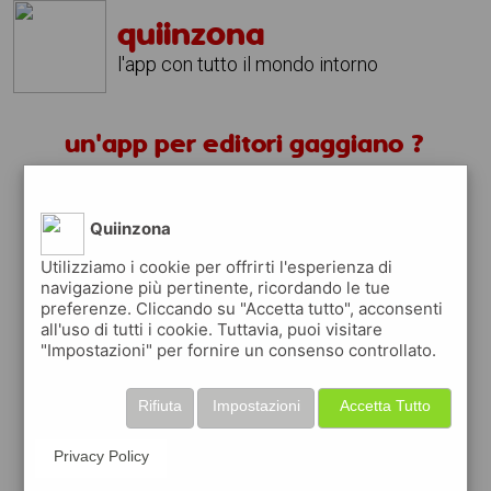
quiinzona
l'app con tutto il mondo intorno
un'app per editori gaggiano ?
scarica gratis app
Quiinzona
quiinzona è una app
Utilizziamo i cookie per offrirti l'esperienza di
navigazione più pertinente, ricordando le tue
gratuita
preferenze. Cliccando su "Accetta tutto", acconsenti
che ti aiuta se cerchi '
un'app per editori
all'uso di tutti i cookie. Tuttavia, puoi visitare
gaggiano ?
' e che ti premia ogni volta che
"Impostazioni" per fornire un consenso controllato.
la usi
raccogli punti da convertire in
buoni sconto
Rifiuta
Impostazioni
Accetta Tutto
o gift card
per fare la spesa, fare
rifornimento o acquistare abbigliamento,
Privacy Policy
accessori e tecnologia.