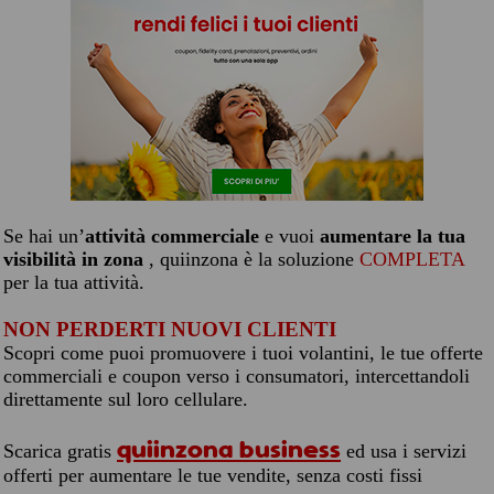
Se hai un’
attività commerciale
e vuoi
aumentare la tua
visibilità in zona
, quiinzona è la soluzione
COMPLETA
per la tua attività.
NON PERDERTI NUOVI CLIENTI
Scopri come puoi promuovere i tuoi volantini, le tue offerte
commerciali e coupon verso i consumatori, intercettandoli
direttamente sul loro cellulare.
quiinzona business
Scarica gratis
ed usa i servizi
offerti per aumentare le tue vendite, senza costi fissi