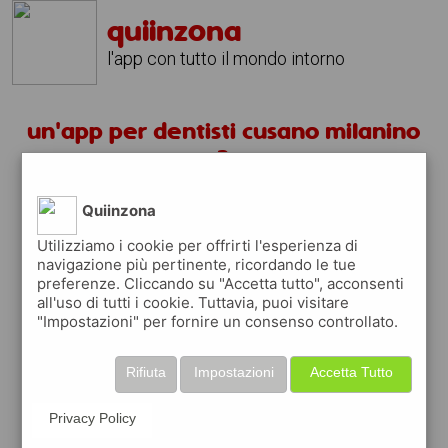
quiinzona
l'app con tutto il mondo intorno
un'app per dentisti cusano milanino
?
Quiinzona
scarica gratis app
Utilizziamo i cookie per offrirti l'esperienza di
navigazione più pertinente, ricordando le tue
quiinzona è una app
preferenze. Cliccando su "Accetta tutto", acconsenti
gratuita
all'uso di tutti i cookie. Tuttavia, puoi visitare
"Impostazioni" per fornire un consenso controllato.
che ti aiuta se cerchi '
un'app per dentisti
cusano milanino ?
' e che ti premia ogni
volta che la usi
Rifiuta
Impostazioni
Accetta Tutto
raccogli punti da convertire in
buoni sconto
o gift card
per fare la spesa, fare
Privacy Policy
rifornimento o acquistare abbigliamento,
accessori e tecnologia.