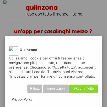
quiinzona
l'app con tutto il mondo intorno
un'app per casalinghi melzo ?
scarica gratis app
Quiinzona
quiinzona è una app
Utilizziamo i cookie per offrirti l'esperienza di
navigazione più pertinente, ricordando le tue
gratuita
preferenze. Cliccando su "Accetta tutto", acconsenti
che ti aiuta se cerchi '
un'app per
all'uso di tutti i cookie. Tuttavia, puoi visitare
casalinghi melzo ?
' e che ti premia ogni
"Impostazioni" per fornire un consenso controllato.
volta che la usi
raccogli punti da convertire in
buoni sconto
Rifiuta
Impostazioni
Accetta Tutto
o gift card
per fare la spesa, fare
rifornimento o acquistare abbigliamento,
Privacy Policy
accessori e tecnologia.