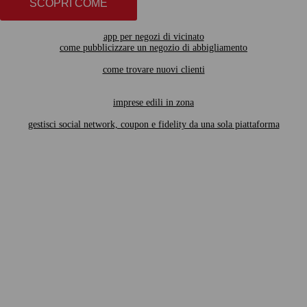
SCOPRI COME
app per negozi di vicinato
come pubblicizzare un negozio di abbigliamento
come trovare nuovi clienti
imprese edili in zona
gestisci social network, coupon e fidelity da una sola piattaforma