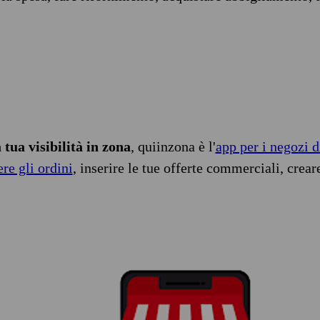
tua visibilità in zona
, quiinzona è l'
app per i negozi d
ere gli ordini
, inserire le tue offerte commerciali, crear