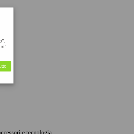
o",
oni"
utto
accessori e tecnologia