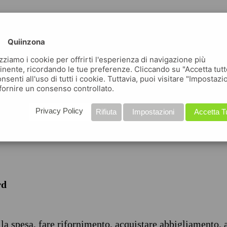
Quiinzona
izziamo i cookie per offrirti l'esperienza di navigazione più
inente, ricordando le tue preferenze. Cliccando su "Accetta tutt
nsenti all'uso di tutti i cookie. Tuttavia, puoi visitare "Impostazi
iche
fornire un consenso controllato.
Privacy Policy
Rifiuta
Impostazioni
Accetta T
rd
 la spesa, fare rifornimento, acquistare abbigliamento, 