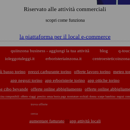
Riservato alle attività commerciali
scopri come funziona
la piattaforma per il local e-commerce
p
quiinzona business - aggiungi la tua attività
blog
q-touc
ioleggotuleggi.it
erboristeriainzona.it
centroesteticoinzona.
ù basso torino
prezzi carburante torino
offerte lavoro torino
meteo to
app negozi torino
app erboristerie torino
app ottiche torino
ine cibo bevande
offerte online abbigliamento
offerte online abbigliam
cina componibili
offerte viaggi
prestito senza busta paga
montature occhiali donna
scarpe bambino
negozi comp
trova offerte
cerca
| |
aumentare fatturato
app attività locali