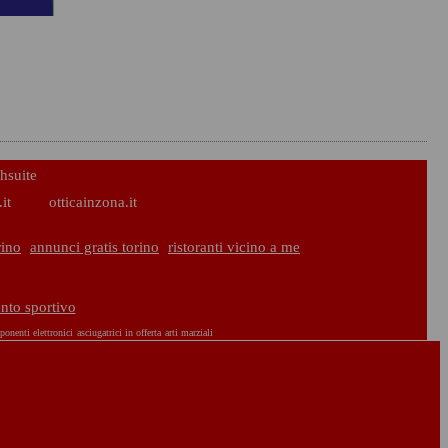
hsuite
it
otticainzona.it
rino
annunci gratis torino
ristoranti vicino a me
ento sportivo
onenti elettronici
asciugatrici in offerta
arti marziali