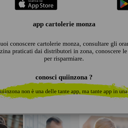
app cartolerie monza
oi conoscere cartolerie monza, consultare gli orari
ina praticati dai distributori in zona, conoscere le 
per risparmiare.
conosci quiinzona ?
uiinzona non è una delle tante app, ma tante app in una