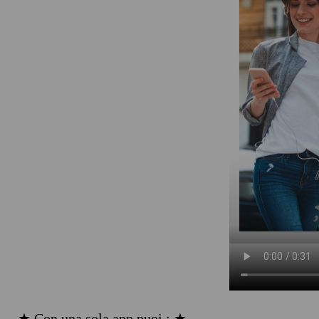
★ Con una sola app puoi : ★