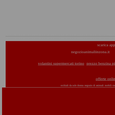
scarica ap
negozioanimaliinzona.it
volantini supermercati torino
prezzo benzina pi
offerte onl
occhiali da sole donna
negozio di animali
mobili cu