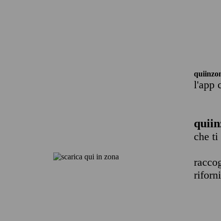
quiinzo
l'app 
quiin
che ti
raccog
riforn