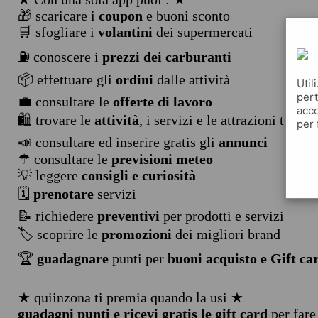
🎁 scaricare i
coupon
e buoni sconto
🛒 sfogliare i
volantini
dei supermercati
⛽ conoscere i
prezzi dei carburanti
📦 effettuare gli
ordini
dalle attività
Util
pert
💼 consultare le
offerte di lavoro
acco
🛍️ trovare le
attività
, i servizi e le attrazioni turist
per 
📣 consultare ed inserire gratis gli
annunci
☂ consultare le
previsioni meteo
💡 leggere
consigli e curiosità
🗓️
prenotare
servizi
📝 richiedere
preventivi
per prodotti e servizi
🏷️ scoprire le
promozioni
dei migliori brand
🏆
guadagnare
punti per
buoni acquisto e Gift ca
★ quiinzona ti premia quando la usi ★
guadagni punti e ricevi gratis le gift card
per fare