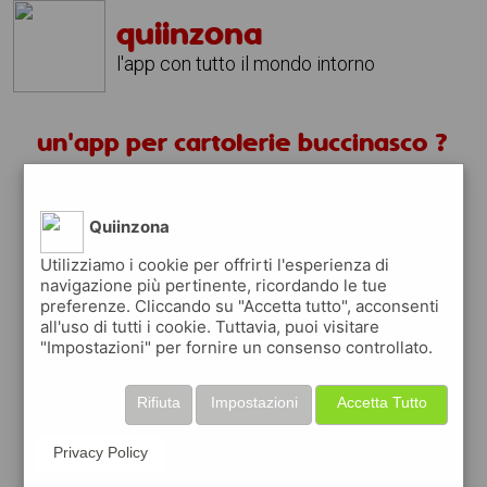
quiinzona
l'app con tutto il mondo intorno
un'app per cartolerie buccinasco ?
scarica gratis app
Quiinzona
quiinzona è una app
Utilizziamo i cookie per offrirti l'esperienza di
navigazione più pertinente, ricordando le tue
gratuita
preferenze. Cliccando su "Accetta tutto", acconsenti
che ti aiuta se cerchi '
un'app per
all'uso di tutti i cookie. Tuttavia, puoi visitare
cartolerie buccinasco ?
' e che ti premia
"Impostazioni" per fornire un consenso controllato.
ogni volta che la usi
raccogli punti da convertire in
buoni sconto
Rifiuta
Impostazioni
Accetta Tutto
o gift card
per fare la spesa, fare
rifornimento o acquistare abbigliamento,
Privacy Policy
accessori e tecnologia.