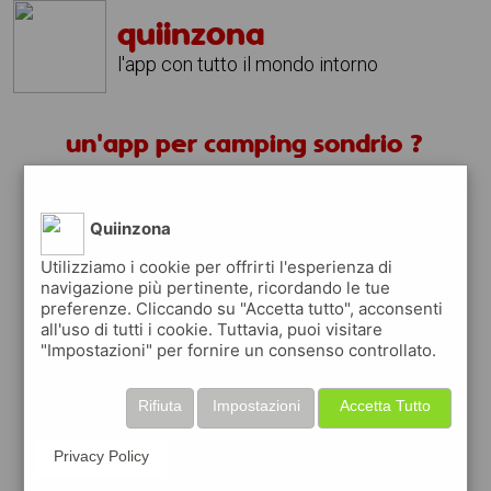
quiinzona
l'app con tutto il mondo intorno
un'app per camping sondrio ?
scarica gratis app
Quiinzona
quiinzona è una app
Utilizziamo i cookie per offrirti l'esperienza di
navigazione più pertinente, ricordando le tue
gratuita
preferenze. Cliccando su "Accetta tutto", acconsenti
che ti aiuta se cerchi '
un'app per camping
all'uso di tutti i cookie. Tuttavia, puoi visitare
sondrio ?
' e che ti premia ogni volta che la
"Impostazioni" per fornire un consenso controllato.
usi
raccogli punti da convertire in
buoni sconto
Rifiuta
Impostazioni
Accetta Tutto
o gift card
per fare la spesa, fare
rifornimento o acquistare abbigliamento,
Privacy Policy
accessori e tecnologia.