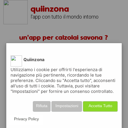
quiinzona
l'app con tutto il mondo intorno
un'app per calzolai savona ?
scarica gratis app
Quiinzona
quiinzona è una app
Utilizziamo i cookie per offrirti l'esperienza di
navigazione più pertinente, ricordando le tue
gratuita
preferenze. Cliccando su "Accetta tutto", acconsenti
che ti aiuta se cerchi '
un'app per calzolai
all'uso di tutti i cookie. Tuttavia, puoi visitare
savona ?
' e che ti premia ogni volta che la
"Impostazioni" per fornire un consenso controllato.
usi
raccogli punti da convertire in
buoni sconto
Rifiuta
Impostazioni
Accetta Tutto
o gift card
per fare la spesa, fare
rifornimento o acquistare abbigliamento,
Privacy Policy
accessori e tecnologia.